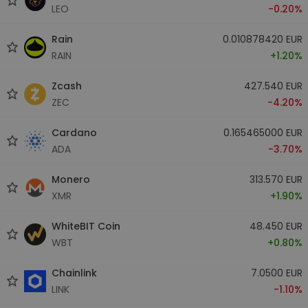
LEO
-0.20%
Rain
0.010878420 EUR
RAIN
+1.20%
Zcash
427.540 EUR
ZEC
-4.20%
Cardano
0.165465000 EUR
ADA
-3.70%
Monero
313.570 EUR
XMR
+1.90%
WhiteBIT Coin
48.450 EUR
WBT
+0.80%
Chainlink
7.0500 EUR
LINK
-1.10%