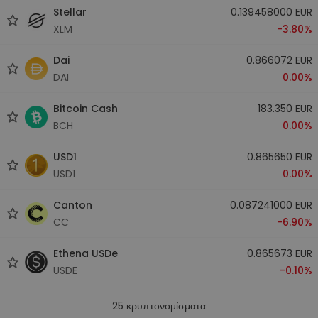
Stellar
0.139458000 EUR
XLM
-3.80%
Dai
0.866072 EUR
DAI
0.00%
Bitcoin Cash
183.350 EUR
BCH
0.00%
USD1
0.865650 EUR
USD1
0.00%
Canton
0.087241000 EUR
CC
-6.90%
Ethena USDe
0.865673 EUR
USDE
-0.10%
25
κρυπτονομίσματα