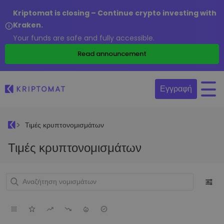
Kriptomat is closing – Continue crypto investing with
Kraken.
Your funds are safe and fully accessible.
Read announcement
Εγγραφή
Τιμές κρυπτονομισμάτων
Τιμές κρυπτονομισμάτων