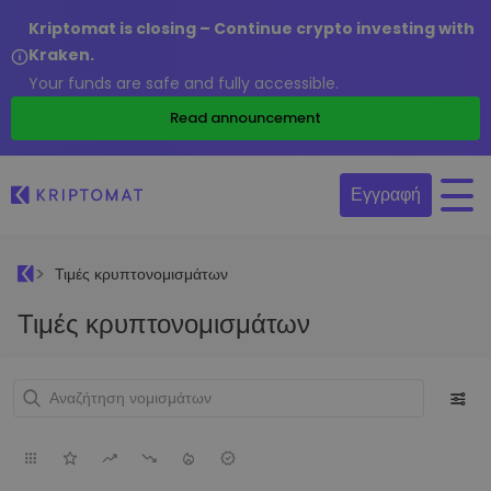
Kriptomat is closing – Continue crypto investing with
Kraken.
Your funds are safe and fully accessible.
Read announcement
Εγγραφή
Τιμές κρυπτονομισμάτων
Τιμές κρυπτονομισμάτων