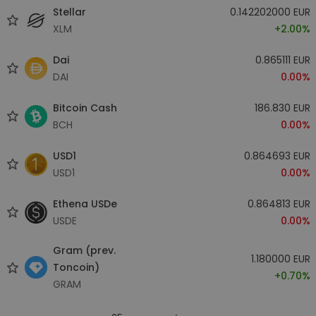
Stellar
0.142202000 EUR
XLM
+2.00%
Dai
0.865111 EUR
DAI
0.00%
Bitcoin Cash
186.830 EUR
BCH
0.00%
USD1
0.864693 EUR
USD1
0.00%
Ethena USDe
0.864813 EUR
USDE
0.00%
Gram (prev.
1.180000 EUR
Toncoin)
+0.70%
GRAM