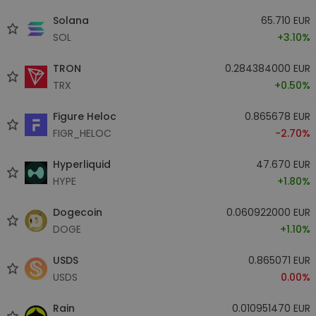
Solana
65.710 EUR
SOL
+3.10%
TRON
0.284384000 EUR
TRX
+0.50%
Figure Heloc
0.865678 EUR
FIGR_HELOC
-2.70%
Hyperliquid
47.670 EUR
HYPE
+1.80%
Dogecoin
0.060922000 EUR
DOGE
+1.10%
USDS
0.865071 EUR
USDS
0.00%
Rain
0.010951470 EUR