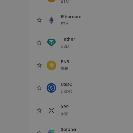
BTC
Εξερεύνηση επενδύσεω
Βρες τη δική σου crypto στ
Ethereum
ETH
Tether
USDT
BNB
BNB
USDC
USDC
XRP
XRP
Solana