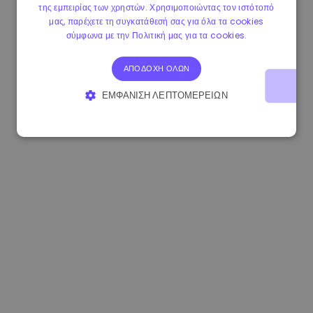
της εμπειρίας των χρηστών. Χρησιμοποιώντας τον ιστότοπό
1.160000 €
-3.00%
3.2B €
μας, παρέχετε τη συγκατάθεσή σας για όλα τα cookies
σύμφωνα με την Πολιτική μας για τα cookies.
ΑΠΟΔΟΧΉ ΌΛΩΝ
ΕΜΦΆΝΙΣΗ ΛΕΠΤΟΜΕΡΕΙΏΝ
ΑΠΟΛΎΤΩΣ ΑΠΑΡΑΊΤΗΤΑ
ΑΠΌΔΟΣΗΣ
ΣΤΌΧΕΥΣΗΣ
ΛΕΙΤΟΥΡΓΙΚΌΤΗΤΑΣ