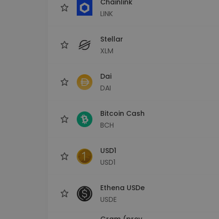
Chainlink
LINK
Stellar
XLM
Dai
DAI
Bitcoin Cash
BCH
USD1
USD1
Ethena USDe
USDE
Gram (prev.