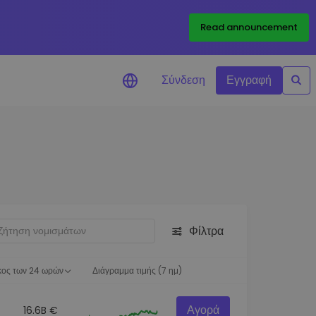
Read announcement
Σύνδεση
Εγγραφή
ιήσεις Τιμών
ώσεις τιμών σε πραγματικό
ια τα αγαπημένα σας διακριτικά
ύνηση επενδύσεων
ψτε επενδυτικές ευκαιρίες
Φίλτρα
ση χαρτοφυλακίου
 πληροφορίες για βέλτιστη
ση
κος των 24 ωρών
Διάγραμμα τιμής (7 ημ)
Αγορά
16.6B €