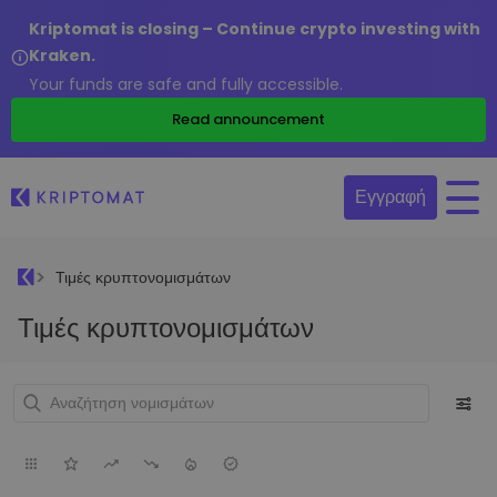
Kriptomat is closing – Continue crypto investing with
Kraken.
Your funds are safe and fully accessible.
Read announcement
Εγγραφή
Τιμές κρυπτονομισμάτων
Τιμές κρυπτονομισμάτων