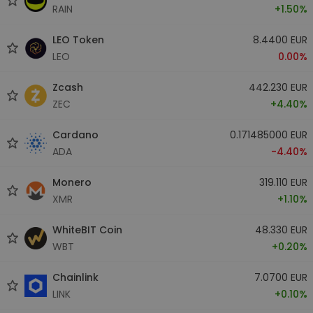
RAIN
+1.50%
LEO Token
8.4400 EUR
LEO
0.00%
Zcash
442.230 EUR
ZEC
+4.40%
Cardano
0.171485000 EUR
ADA
-4.40%
Monero
319.110 EUR
XMR
+1.10%
WhiteBIT Coin
48.330 EUR
WBT
+0.20%
Chainlink
7.0700 EUR
LINK
+0.10%