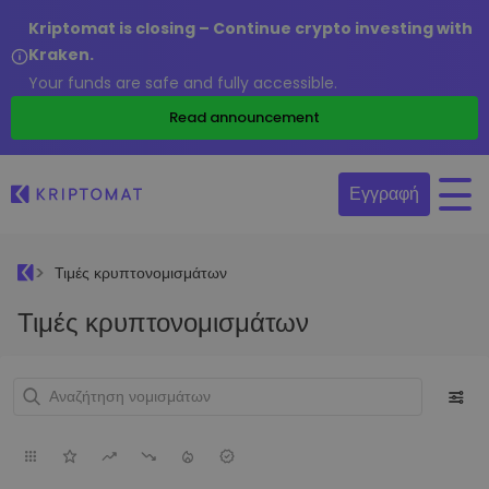
Kriptomat is closing – Continue crypto investing with
Kraken.
Your funds are safe and fully accessible.
Read announcement
Εγγραφή
Τιμές κρυπτονομισμάτων
Τιμές κρυπτονομισμάτων