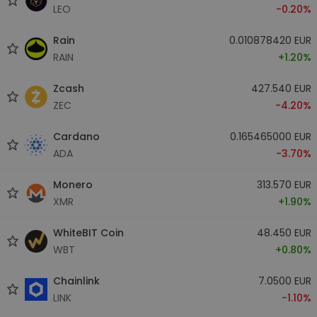
LEO
-0.20%
Rain
0.010878420 EUR
RAIN
+1.20%
Zcash
427.540 EUR
ZEC
-4.20%
Cardano
0.165465000 EUR
ADA
-3.70%
Monero
313.570 EUR
XMR
+1.90%
WhiteBIT Coin
48.450 EUR
WBT
+0.80%
Chainlink
7.0500 EUR
LINK
-1.10%