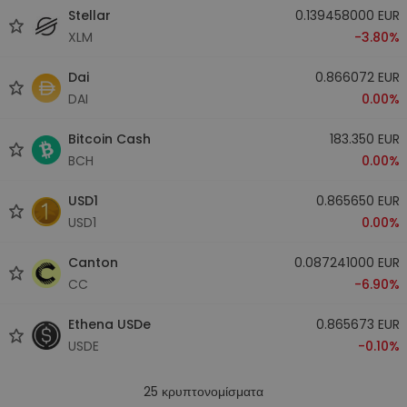
Stellar
0.139458000 EUR
XLM
-3.80%
Dai
0.866072 EUR
DAI
0.00%
Bitcoin Cash
183.350 EUR
BCH
0.00%
USD1
0.865650 EUR
USD1
0.00%
Canton
0.087241000 EUR
CC
-6.90%
Ethena USDe
0.865673 EUR
USDE
-0.10%
25
κρυπτονομίσματα