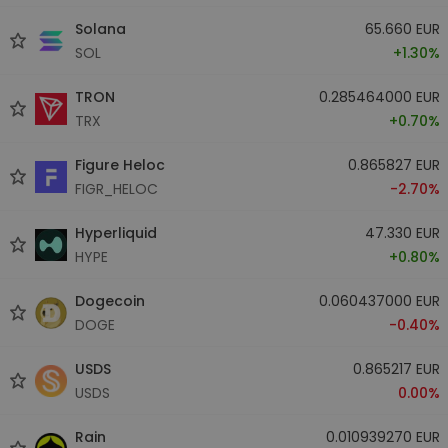
Solana
65.660 EUR
SOL
+1.30%
TRON
0.285464000 EUR
TRX
+0.70%
Figure Heloc
0.865827 EUR
FIGR_HELOC
-2.70%
Hyperliquid
47.330 EUR
HYPE
+0.80%
Dogecoin
0.060437000 EUR
DOGE
-0.40%
USDS
0.865217 EUR
USDS
0.00%
Rain
0.010939270 EUR