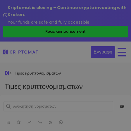
Kriptomat is closing – Continue crypto investing with
Kraken.
Your funds are safe and fully accessible.
Read announcement
Εγγραφή
Τιμές κρυπτονομισμάτων
Τιμές κρυπτονομισμάτων