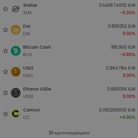
Stellar
0.140674000 EUR
XLM
-0.30%
Dai
0.865352 EUR
DAI
0.00%
Bitcoin Cash
185.900 EUR
BCH
-0.60%
USD1
0.864784 EUR
USD1
0.00%
Ethena USDe
0.865056 EUR
USDE
0.00%
Canton
0.083269000 EUR
CC
+4.90%
25
κρυπτονομίσματα