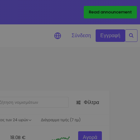
Read announcement
Σύνδεση
Εγγραφή
ιήσεις Τιμών
ώσεις τιμών σε πραγματικό
ια τα αγαπημένα σας διακριτικά
ύνηση επενδύσεων
ψτε επενδυτικές ευκαιρίες
Φίλτρα
ση χαρτοφυλακίου
 πληροφορίες για βέλτιστη
ση
κος των 24 ωρών
Διάγραμμα τιμής (7 ημ)
Αγορά
18.0B €