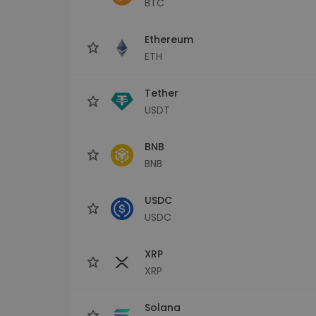
BTC
Εξερεύνηση επενδύσεω
Βρες τη δική σου crypto στ
Ethereum
ETH
Tether
USDT
BNB
BNB
USDC
USDC
XRP
XRP
Solana