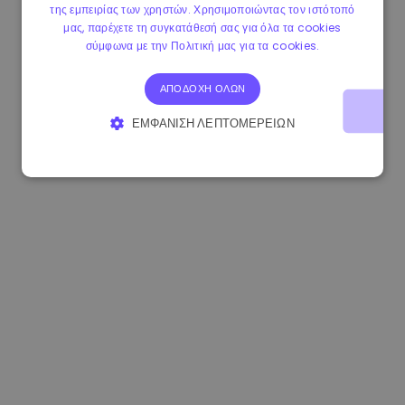
της εμπειρίας των χρηστών. Χρησιμοποιώντας τον ιστότοπό
0.080659000 €
-4.80%
3.2B €
μας, παρέχετε τη συγκατάθεσή σας για όλα τα cookies
σύμφωνα με την Πολιτική μας για τα cookies.
ΑΠΟΔΟΧΉ ΌΛΩΝ
ΕΜΦΆΝΙΣΗ ΛΕΠΤΟΜΕΡΕΙΏΝ
ΑΠΟΛΎΤΩΣ ΑΠΑΡΑΊΤΗΤΑ
ΑΠΌΔΟΣΗΣ
ΣΤΌΧΕΥΣΗΣ
ΛΕΙΤΟΥΡΓΙΚΌΤΗΤΑΣ