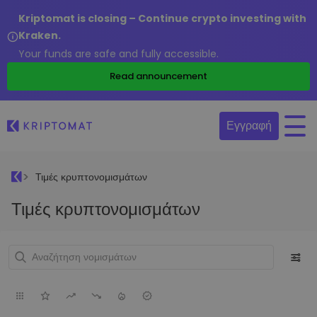
Kriptomat is closing – Continue crypto investing with
Kraken.
Your funds are safe and fully accessible.
Read announcement
Εγγραφή
Τιμές κρυπτονομισμάτων
Τιμές κρυπτονομισμάτων