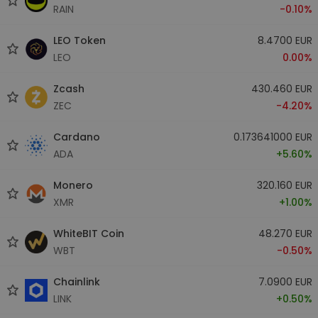
RAIN
-0.10%
LEO Token
8.4700 EUR
LEO
0.00%
Zcash
430.460 EUR
ZEC
-4.20%
Cardano
0.173641000 EUR
ADA
+5.60%
Monero
320.160 EUR
XMR
+1.00%
WhiteBIT Coin
48.270 EUR
WBT
-0.50%
Chainlink
7.0900 EUR
LINK
+0.50%