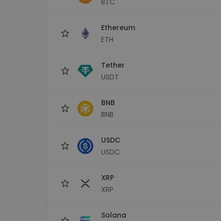
BTC
Εξερεύνηση επενδύσεω
Βρες τη δική σου crypto στ
Ethereum
ETH
Tether
USDT
BNB
BNB
USDC
USDC
XRP
XRP
Solana