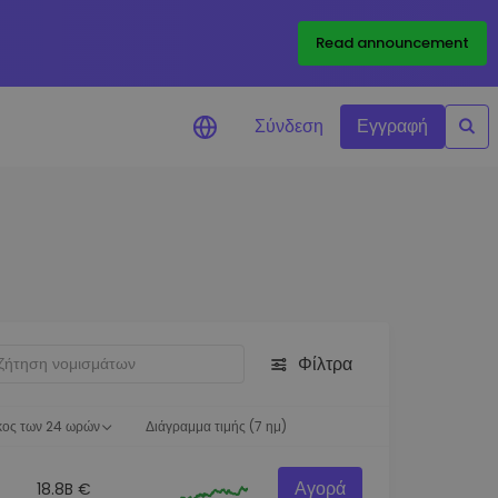
Read announcement
Σύνδεση
Εγγραφή
ιήσεις Τιμών
ώσεις τιμών σε πραγματικό
ια τα αγαπημένα σας διακριτικά
ύνηση επενδύσεων
ψτε επενδυτικές ευκαιρίες
Φίλτρα
ση χαρτοφυλακίου
 πληροφορίες για βέλτιστη
ση
κος των 24 ωρών
Διάγραμμα τιμής (7 ημ)
Αγορά
18.8B €