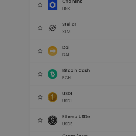
Chainlink
LINK
Stellar
XLM
Dai
DAI
Bitcoin Cash
BCH
USD1
USD1
Ethena USDe
USDE
Gram (prev.