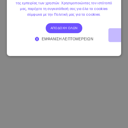
της εμπειρίας των χρηστών. Χρησιμοποιώντας τον ιστότοπό
1.170000 €
-1.80%
3.2B €
μας, παρέχετε τη συγκατάθεσή σας για όλα τα cookies
σύμφωνα με την Πολιτική μας για τα cookies.
ΑΠΟΔΟΧΉ ΌΛΩΝ
ΕΜΦΆΝΙΣΗ ΛΕΠΤΟΜΕΡΕΙΏΝ
ΑΠΟΛΎΤΩΣ ΑΠΑΡΑΊΤΗΤΑ
ΑΠΌΔΟΣΗΣ
ΣΤΌΧΕΥΣΗΣ
ΛΕΙΤΟΥΡΓΙΚΌΤΗΤΑΣ