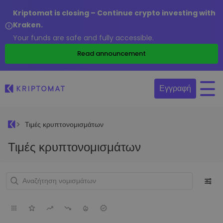
Kriptomat is closing – Continue crypto investing with
Kraken.
Your funds are safe and fully accessible.
Read announcement
Εγγραφή
Τιμές κρυπτονομισμάτων
Τιμές κρυπτονομισμάτων