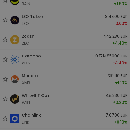
RAIN
+1.50%
LEO Token
8.4400 EUR
LEO
0.00%
Zcash
442.230 EUR
ZEC
+4.40%
Cardano
0.171485000 EUR
ADA
-4.40%
Monero
319.110 EUR
XMR
+1.10%
WhiteBIT Coin
48.330 EUR
WBT
+0.20%
Chainlink
7.0700 EUR
LINK
+0.10%