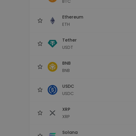
BTC
Εξερεύνηση επενδύσεω
Βρες τη δική σου crypto στ
Ethereum
ETH
Tether
USDT
BNB
BNB
USDC
USDC
XRP
XRP
Solana