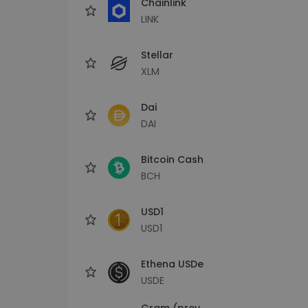
Chainlink
LINK
Stellar
XLM
Dai
DAI
Bitcoin Cash
BCH
USD1
USD1
Ethena USDe
USDE
Gram (prev.