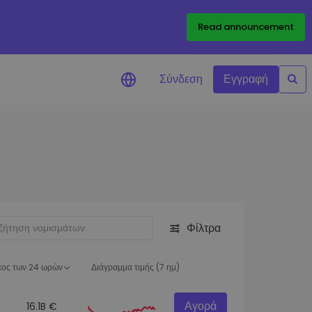
Read announcement
Σύνδεση
Εγγραφή
ιήσεις Τιμών
ώσεις τιμών σε πραγματικό
ια τα αγαπημένα σας διακριτικά
ύνηση επενδύσεων
ψτε επενδυτικές ευκαιρίες
Φίλτρα
ση χαρτοφυλακίου
 πληροφορίες για βέλτιστη
ση
κος των 24 ωρών
Διάγραμμα τιμής (7 ημ)
Αγορά
16.1B €