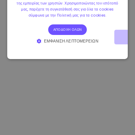
της εμπειρίας των χρηστών. Χρησιμοποιώντας τον ιστότοπό
1.190000 €
-2.10%
3.3B €
μας, παρέχετε τη συγκατάθεσή σας για όλα τα cookies
σύμφωνα με την Πολιτική μας για τα cookies.
ΑΠΟΔΟΧΉ ΌΛΩΝ
ΕΜΦΆΝΙΣΗ ΛΕΠΤΟΜΕΡΕΙΏΝ
ΑΠΟΛΎΤΩΣ ΑΠΑΡΑΊΤΗΤΑ
ΑΠΌΔΟΣΗΣ
ΣΤΌΧΕΥΣΗΣ
ΛΕΙΤΟΥΡΓΙΚΌΤΗΤΑΣ