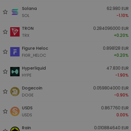
Solana
62.980 EUR
SOL
-1.10%
TRON
0.284096000 EUR
TRX
+0.20%
Figure Heloc
0.898128 EUR
FIGR_HELOC
+0.20%
Hyperliquid
47.830 EUR
HYPE
-1.90%
Dogecoin
0.059804000 EUR
DOGE
-0.90%
USDS
0.867760 EUR
USDS
0.00%
Rain
0.010884640 EUR