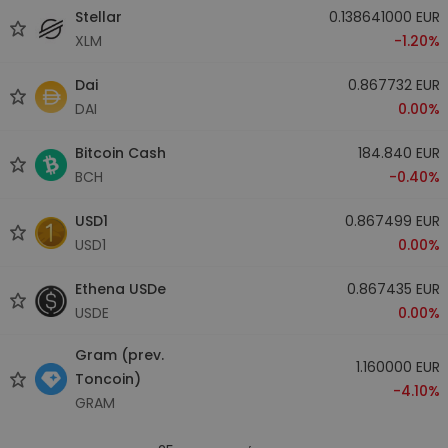
Stellar
0.138641000 EUR
XLM
-1.20%
Dai
0.867732 EUR
DAI
0.00%
Bitcoin Cash
184.840 EUR
BCH
-0.40%
USD1
0.867499 EUR
USD1
0.00%
Ethena USDe
0.867435 EUR
USDE
0.00%
Gram (prev.
1.160000 EUR
Toncoin)
-4.10%
GRAM