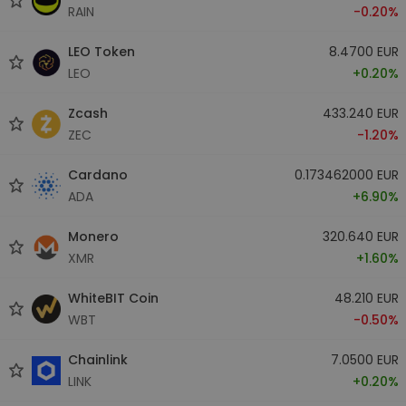
RAIN
-0.20%
LEO Token
8.4700 EUR
LEO
+0.20%
Zcash
433.240 EUR
ZEC
-1.20%
Cardano
0.173462000 EUR
ADA
+6.90%
Monero
320.640 EUR
XMR
+1.60%
WhiteBIT Coin
48.210 EUR
WBT
-0.50%
Chainlink
7.0500 EUR
LINK
+0.20%