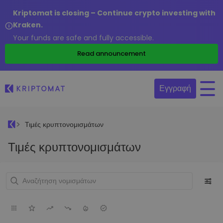
Kriptomat is closing – Continue crypto investing with
Kraken.
Your funds are safe and fully accessible.
Read announcement
Εγγραφή
Τιμές κρυπτονομισμάτων
Τιμές κρυπτονομισμάτων