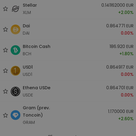
Stellar
0.141162000 EUR
XLM
+2.00%
Dai
0.864771 EUR
DAI
0.00%
Bitcoin Cash
186.920 EUR
BCH
+1.80%
USD1
0.864917 EUR
USD1
0.00%
Ethena USDe
0.864701 EUR
USDE
0.00%
Gram (prev.
1.170000 EUR
Toncoin)
+2.60%
GRAM