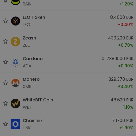
RAIN
+1.20%
LEO Token
8.4000 EUR
LEO
-0.40%
Zcash
439.200 EUR
ZEC
+0.70%
Cardano
0.173811000 EUR
ADA
+0.90%
Monero
329.370 EUR
XMR
+3.40%
WhiteBIT Coin
48.620 EUR
WBT
+1.10%
Chainlink
7.1700 EUR
LINK
+1.90%