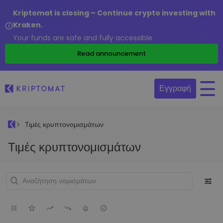
Kriptomat is closing – Continue crypto investing with
Kraken.
Your funds are safe and fully accessible.
Read announcement
Εγγραφή
Τιμές κρυπτονομισμάτων
Τιμές κρυπτονομισμάτων