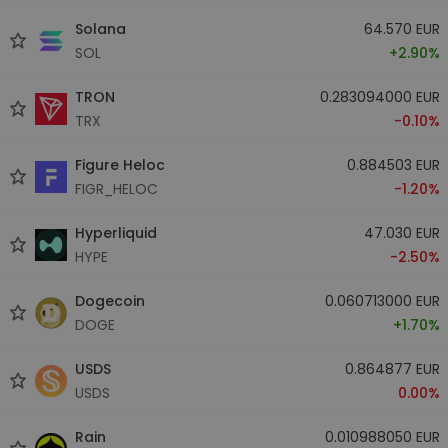
Solana
64.570 EUR
SOL
+2.90%
TRON
0.283094000 EUR
TRX
-0.10%
Figure Heloc
0.884503 EUR
FIGR_HELOC
-1.20%
Hyperliquid
47.030 EUR
HYPE
-2.50%
Dogecoin
0.060713000 EUR
DOGE
+1.70%
USDS
0.864877 EUR
USDS
0.00%
Rain
0.010988050 EUR