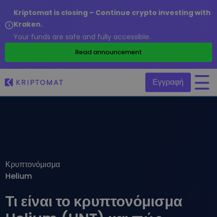
Kriptomat is closing – Continue crypto investing with
Kraken.
Your funds are safe and fully accessible.
/
Read announcement
Εγγραφή
Όλες οι τιμές
Πάνω από 300+ κρυπτονομίσματα
Τα πιο κερδισμένα & χαμένα
Βρείτε επενδυτικές ευκαιρίες
Κρυπτονόμισμα
Αγοραπωλησία κρυπτονομισμάτων
Helium
Αγοράστε 300+ κρυπτονομίσματα
Προστέθηκαν πρόσφατα
Πρόσφατα προστιθέμενες μάρκες στο Kriptomat
Ανταλλαγή κρυπτονομισμάτων
Τι είναι το κρυπτονόμισμα
Πάνω από 1.000 επιλογές ζευγαριών
Τι θα γινόταν αν αγόραζα 100 € σε…