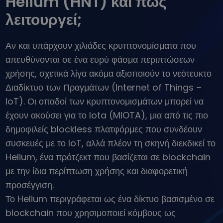
Helium (HNT) και πώς
...σήμερα θα άξιζαν
Ευφυή χαρτοφυλάκια
λειτουργεί;
Επενδύστε έξυπνα σε κρυπτονομίσματα
Πορτοφόλι του Kriptomat
Αν και υπάρχουν χιλιάδες κρυπτονομίσματα που
Ένα ασφαλές και απλό πορτοφόλι κρυπτονομισμάτων
απευθύνονται σε ένα ευρύ φάσμα περιπτώσεων
Εξερεύνηση επενδύσεων
χρήσης, σχετικά λίγα ακόμα αξιοποιούν το νεότευκτο
Βρες τη δική σου crypto στρατηγική
Διαδίκτυο των Πραγμάτων (Internet of Things –
KriptoEarn
IoT). Οι οπαδοί των κρυπτονομισμάτων μπορεί να
Κερδίστε ανταμοιβές στα κρυπτονομίσματά σας
έχουν ακούσει για το Iota (MIOTA), μια από τις πιο
Χρηματοκιβώτιο
δημοφιλείς blockless πλατφόρμες που συνδέουν
Αποταμιεύστε κρυπτονομίσματα για το μέλλον σας
συσκευές με το IoT, αλλά πλέον τη σκηνή διεκδικεί το
Helium, ένα πρότζεκτ που βασίζεται σε blockchain
Επαναλαμβανόμενη αγορά
Τακτικές προγραμματισμένες επενδύσεις (DCA)
με την ίδια περίπτωση χρήσης και διαφορετική
Ειδοποιήσεις Τιμών
προσέγγιση.
Ενημερώσεις τιμών σε πραγματικό χρόνο για τα αγαπημένα σας
Το Helium περιγράφεται ως ένα δίκτυο βασισμένο σε
διακριτικά
blockchain που χρησιμοποιεί κόμβους ως
Εξερεύνηση επενδύσεων