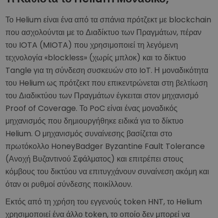
Το Helium είναι ένα από τα σπάνια πρότζεκτ με blockchain
που ασχολούνται με το Διαδίκτυο των Πραγμάτων, πέραν
του IOTA (MIOTA) που χρησιμοποιεί τη λεγόμενη
τεχνολογία «blockless» (χωρίς μπλοκ) και το δίκτυο
Tangle για τη σύνδεση συσκευών στο IoT. Η μοναδικότητα
του Helium ως πρότζεκτ που επικεντρώνεται στη βελτίωση
του Διαδικτύου των Πραγμάτων έγκειται στον μηχανισμό
Proof of Coverage. Το PoC είναι ένας μοναδικός
μηχανισμός που δημιουργήθηκε ειδικά για το δίκτυο
Helium. Ο μηχανισμός συναίνεσης βασίζεται στο
πρωτόκολλο HoneyBadger Byzantine Fault Tolerance
(Ανοχή Βυζαντινού Σφάλματος) και επιτρέπει στους
κόμβους του δικτύου να επιτυγχάνουν συναίνεση ακόμη και
όταν οι ρυθμοί σύνδεσης ποικίλλουν.
Εκτός από τη χρήση του εγγενούς token HNT, το Helium
χρησιμοποιεί ένα άλλο token, το οποίο δεν μπορεί να