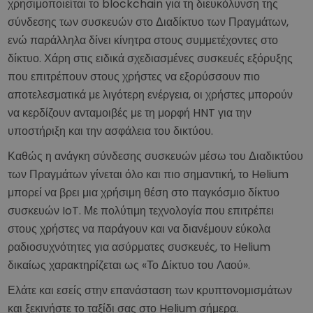
χρησιμοποιείται το blockchain για τη διευκόλυνση της
σύνδεσης των συσκευών στο Διαδίκτυο των Πραγμάτων,
ενώ παράλληλα δίνει κίνητρα στους συμμετέχοντες στο
δίκτυο. Χάρη στις ειδικά σχεδιασμένες συσκευές εξόρυξης
που επιτρέπουν στους χρήστες να εξορύσσουν πιο
αποτελεσματικά με λιγότερη ενέργεια, οι χρήστες μπορούν
να κερδίζουν ανταμοιβές με τη μορφή HNT για την
υποστήριξη και την ασφάλεια του δικτύου.
Καθώς η ανάγκη σύνδεσης συσκευών μέσω του Διαδικτύου
των Πραγμάτων γίνεται όλο και πιο σημαντική, το Helium
μπορεί να βρει μια χρήσιμη θέση στο παγκόσμιο δίκτυο
συσκευών IoT. Με πολύτιμη τεχνολογία που επιτρέπει
στους χρήστες να παράγουν και να διανέμουν εύκολα
ραδιοσυχνότητες για ασύρματες συσκευές, το Helium
δικαίως χαρακτηρίζεται ως «Το Δίκτυο του Λαού».
Ελάτε και εσείς στην επανάσταση των κρυπτονομισμάτων
και ξεκινήστε το ταξίδι σας στο Helium σήμερα.