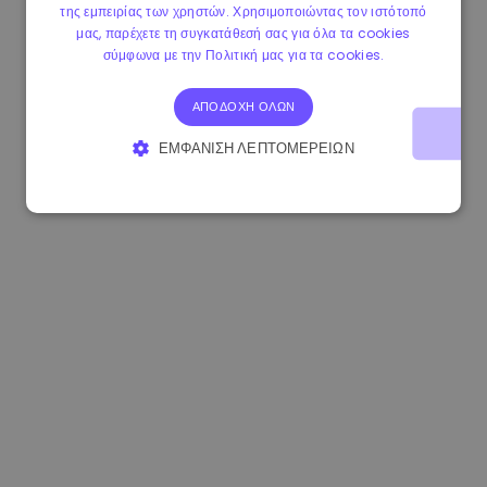
της εμπειρίας των χρηστών. Χρησιμοποιώντας τον ιστότοπό
1.190000 €
-2.10%
3.3B €
μας, παρέχετε τη συγκατάθεσή σας για όλα τα cookies
σύμφωνα με την Πολιτική μας για τα cookies.
ΑΠΟΔΟΧΉ ΌΛΩΝ
ΕΜΦΆΝΙΣΗ ΛΕΠΤΟΜΕΡΕΙΏΝ
ΑΠΟΛΎΤΩΣ ΑΠΑΡΑΊΤΗΤΑ
ΑΠΌΔΟΣΗΣ
ΣΤΌΧΕΥΣΗΣ
ΛΕΙΤΟΥΡΓΙΚΌΤΗΤΑΣ