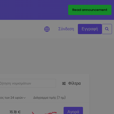
Read announcement
Σύνδεση
Εγγραφή
ιήσεις Τιμών
ώσεις τιμών σε πραγματικό
ια τα αγαπημένα σας διακριτικά
ύνηση επενδύσεων
ψτε επενδυτικές ευκαιρίες
Φίλτρα
ση χαρτοφυλακίου
 πληροφορίες για βέλτιστη
ση
κος των 24 ωρών
Διάγραμμα τιμής (7 ημ)
Αγορά
16.1B €