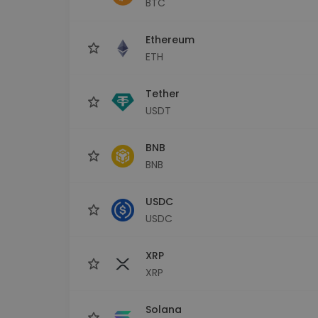
BTC
Εξερεύνηση επενδύσεω
Βρες τη δική σου crypto στ
Ethereum
ETH
Tether
USDT
BNB
BNB
USDC
USDC
XRP
XRP
Solana