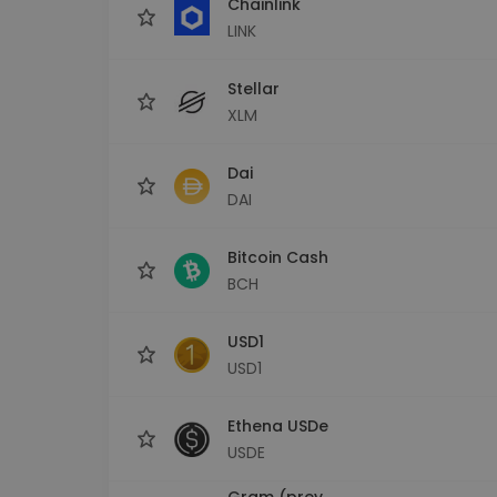
Chainlink
LINK
Stellar
XLM
Dai
DAI
Bitcoin Cash
BCH
USD1
USD1
Ethena USDe
USDE
Gram (prev.