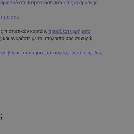
γαριασμό στο Kriptomat μέσω της εφαρμογής
ότητα σας
εις πιστωτικών καρτών,
προσθέστε χρήματα
η
και αγοράστε με το υπόλοιπό σας σε ευρώ.
και βρείτε απαντήσεις σε συχνές ερωτήσεις εδώ
.
t
;