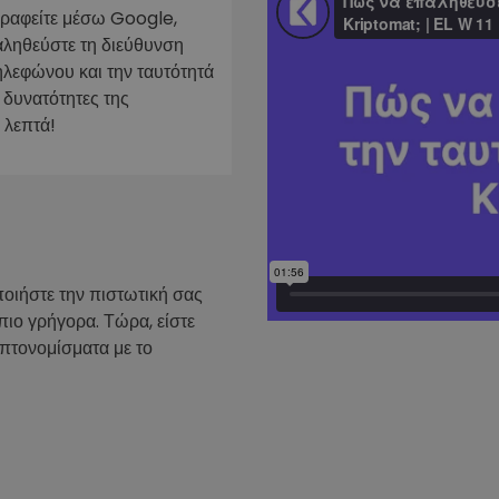
γραφείτε μέσω Google,
ν
αληθεύστε τη διεύθυνση
ρατηγική
ηλεφώνου και την ταυτότητά
 δυνατότητες της
 λεπτά!
ποιήστε την πιστωτική σας
πιο γρήγορα. Τώρα, είστε
υπτονομίσματα με το