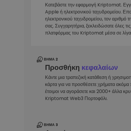
Κατεβάστε την εφαρμογή Kriptomat. Εγ
Εξερεύνηση επενδύσεω
Apple ή ηλεκτρονικού ταχυδρομείου. Επ
Βρες τη δική σου crypto στ
ηλεκτρονικού ταχυδρομείου, τον αριθμό τ
σας. Συγχαρητήρια, ξεκλειδώσατε όλες τις
πλατφόρμας του Kriptomat μέσα σε λίγα
ΒΉΜΑ 2
Προσθήκη
κεφαλαίων
Κάντε μια τραπεζική κατάθεση ή χρησιμο
κάρτα για να προσθέσετε χρήματα ακόμα 
έτοιμοι να αγοράσετε και 2000+ άλλα κρ
Kriptomat Web3 Πορτοφόλι.
ΒΉΜΑ 3