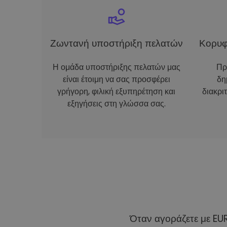
Ζωντανή υποστήριξη πελατών
Κορυφ
Η ομάδα υποστήριξης πελατών μας
Πρ
είναι έτοιμη να σας προσφέρει
δη
γρήγορη, φιλική εξυπηρέτηση και
διακρι
εξηγήσεις στη γλώσσα σας.
Όταν αγοράζετε με EU