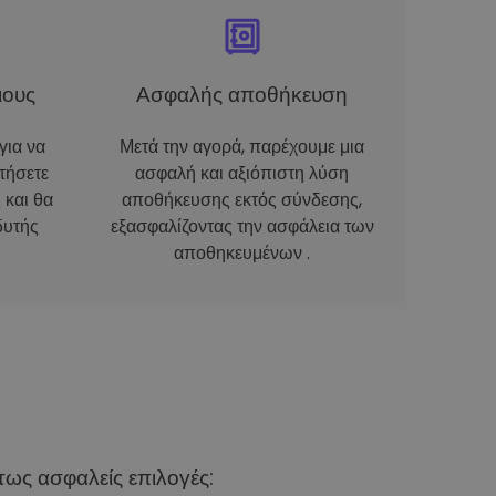
ιους
Ασφαλής αποθήκευση
για να
Μετά την αγορά, παρέχουμε μια
τήσετε
ασφαλή και αξιόπιστη λύση
 και θα
αποθήκευσης εκτός σύνδεσης,
δυτής
εξασφαλίζοντας την ασφάλεια των
αποθηκευμένων .
ως ασφαλείς επιλογές: