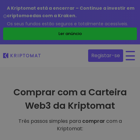
A Kriptomat está a encerrar – Continue a investir em
criptomoedas com a Kraken.
Os seus fundos estão seguros e totalmente acessíveis.
Ler anúncio
Registar-se
Comprar com a Carteira
Web3 da Kriptomat
Três passos simples para
comprar
com a
Kriptomat: