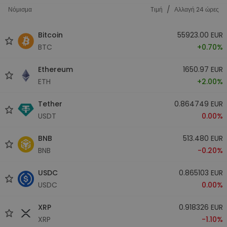
/
Νόμισμα
Tιμή
Αλλαγή 24 ώρες
Bitcoin
55923.00 EUR
BTC
+0.70%
Ethereum
1650.97 EUR
ETH
+2.00%
Tether
0.864749 EUR
USDT
0.00%
BNB
513.480 EUR
BNB
-0.20%
USDC
0.865103 EUR
USDC
0.00%
XRP
0.918326 EUR
XRP
-1.10%