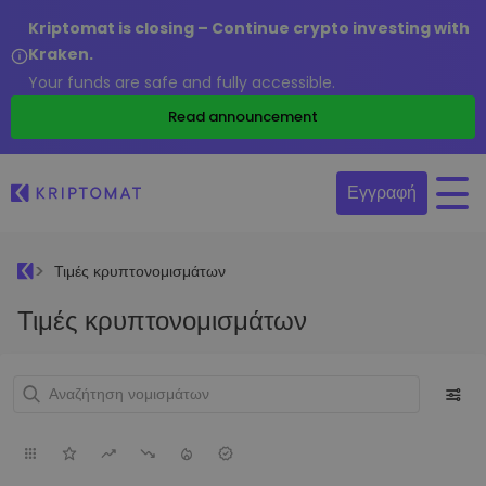
Kriptomat is closing – Continue crypto investing with
Kraken.
Your funds are safe and fully accessible.
Read announcement
Εγγραφή
Τιμές κρυπτονομισμάτων
Τιμές κρυπτονομισμάτων