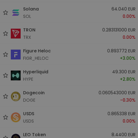
Solana
64.040 EUR
SOL
0.00%
TRON
0.283131000 EUR
TRX
0.00%
Figure Heloc
0.893772 EUR
FIGR_HELOC
+3.00%
Hyperliquid
49.300 EUR
HYPE
+2.80%
Dogecoin
0.060543000 EUR
DOGE
-0.30%
USDS
0.865338 EUR
USDS
0.00%
LEO Token
8.4400 EUR