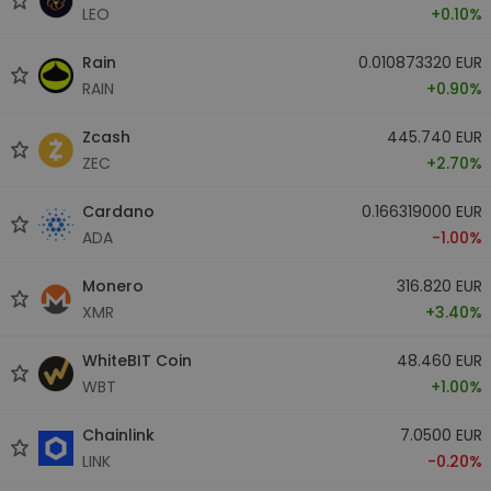
LEO
+0.10%
Rain
0.010873320 EUR
RAIN
+0.90%
Zcash
445.740 EUR
ZEC
+2.70%
Cardano
0.166319000 EUR
ADA
-1.00%
Monero
316.820 EUR
XMR
+3.40%
WhiteBIT Coin
48.460 EUR
WBT
+1.00%
Chainlink
7.0500 EUR
LINK
-0.20%