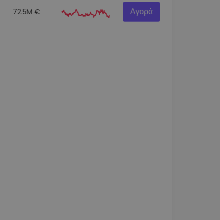
Αγορά
72.5M €