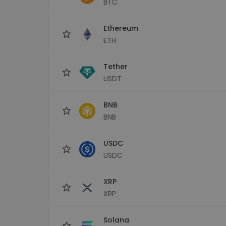
BTC
Εξερεύνηση επενδύσεω
Βρες τη δική σου crypto στ
Ethereum
ETH
Tether
USDT
BNB
BNB
USDC
USDC
XRP
XRP
Solana