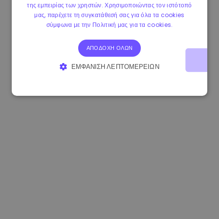
της εμπειρίας των χρηστών. Χρησιμοποιώντας τον ιστότοπό
0.867648 €
0.00%
3.4B €
μας, παρέχετε τη συγκατάθεσή σας για όλα τα cookies
σύμφωνα με την Πολιτική μας για τα cookies.
ΑΠΟΔΟΧΉ ΌΛΩΝ
ΕΜΦΆΝΙΣΗ ΛΕΠΤΟΜΕΡΕΙΏΝ
ΑΠΟΛΎΤΩΣ ΑΠΑΡΑΊΤΗΤΑ
ΑΠΌΔΟΣΗΣ
ΣΤΌΧΕΥΣΗΣ
ΛΕΙΤΟΥΡΓΙΚΌΤΗΤΑΣ