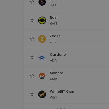
LEO
Rain
RAIN
Zcash
ZEC
Cardano
ADA
Monero
XMR
WhiteBIT Coin
WBT