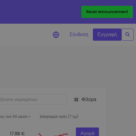
Read announcement
Σύνδεση
Εγγραφή
ιήσεις Τιμών
ώσεις τιμών σε πραγματικό
ια τα αγαπημένα σας διακριτικά
ύνηση επενδύσεων
ψτε επενδυτικές ευκαιρίες
Φίλτρα
ση χαρτοφυλακίου
 πληροφορίες για βέλτιστη
ση
κος των 24 ωρών
Διάγραμμα τιμής (7 ημ)
Αγορά
17.8B €