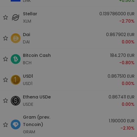
LINK
+0.50%
Stellar
0.139786000 EUR
XLM
-2.70%
Dai
0.867902 EUR
DAI
0.00%
Bitcoin Cash
184.270 EUR
BCH
-0.80%
USD1
0.867510 EUR
USD1
0.00%
Ethena USDe
0.867411 EUR
USDE
0.00%
Gram (prev.
1.190000 EUR
Toncoin)
-2.10%
GRAM