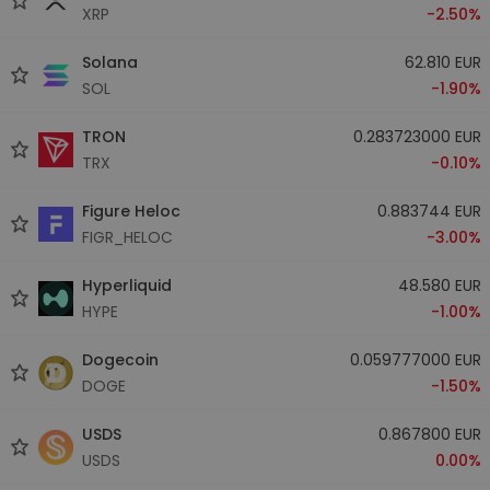
XRP
-2.50%
Solana
62.810 EUR
SOL
-1.90%
TRON
0.283723000 EUR
TRX
-0.10%
Figure Heloc
0.883744 EUR
FIGR_HELOC
-3.00%
Hyperliquid
48.580 EUR
HYPE
-1.00%
Dogecoin
0.059777000 EUR
DOGE
-1.50%
USDS
0.867800 EUR
USDS
0.00%