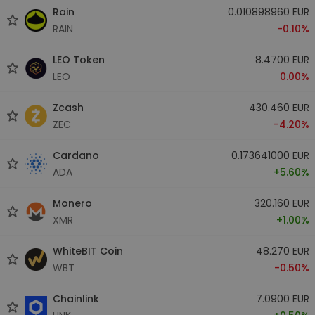
Rain
0.010898960 EUR
RAIN
-0.10%
LEO Token
8.4700 EUR
LEO
0.00%
Zcash
430.460 EUR
ZEC
-4.20%
Cardano
0.173641000 EUR
ADA
+5.60%
Monero
320.160 EUR
XMR
+1.00%
WhiteBIT Coin
48.270 EUR
WBT
-0.50%
Chainlink
7.0900 EUR