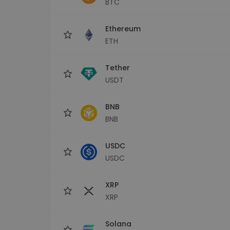
BTC
Εξερεύνηση επενδύσεω
Βρες τη δική σου crypto στ
Ethereum
ETH
Tether
USDT
BNB
BNB
USDC
USDC
XRP
XRP
Solana