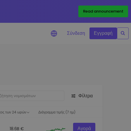
Read announcement
Σύνδεση
Εγγραφή
ιήσεις Τιμών
ώσεις τιμών σε πραγματικό
ια τα αγαπημένα σας διακριτικά
ύνηση επενδύσεων
ψτε επενδυτικές ευκαιρίες
Φίλτρα
ση χαρτοφυλακίου
 πληροφορίες για βέλτιστη
ση
κος των 24 ωρών
Διάγραμμα τιμής (7 ημ)
Αγορά
18.6B €