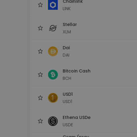
Chainlink
LINK
Stellar
XLM
Dai
DAI
Bitcoin Cash
BCH
USD1
USD1
Ethena USDe
USDE
Gram (prev.