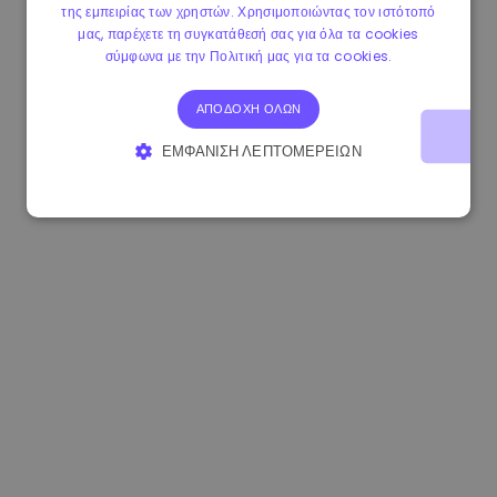
της εμπειρίας των χρηστών. Χρησιμοποιώντας τον ιστότοπό
1.170000 €
+2.60%
3.2B €
μας, παρέχετε τη συγκατάθεσή σας για όλα τα cookies
σύμφωνα με την Πολιτική μας για τα cookies.
ΑΠΟΔΟΧΉ ΌΛΩΝ
ΕΜΦΆΝΙΣΗ ΛΕΠΤΟΜΕΡΕΙΏΝ
ΑΠΟΛΎΤΩΣ ΑΠΑΡΑΊΤΗΤΑ
ΑΠΌΔΟΣΗΣ
ΣΤΌΧΕΥΣΗΣ
ΛΕΙΤΟΥΡΓΙΚΌΤΗΤΑΣ