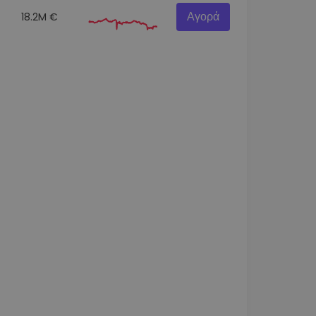
Αγορά
18.2M €