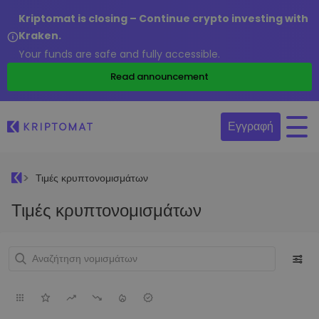
Kriptomat is closing – Continue crypto investing with
Kraken.
Your funds are safe and fully accessible.
Read announcement
Εγγραφή
Τιμές κρυπτονομισμάτων
Τιμές κρυπτονομισμάτων