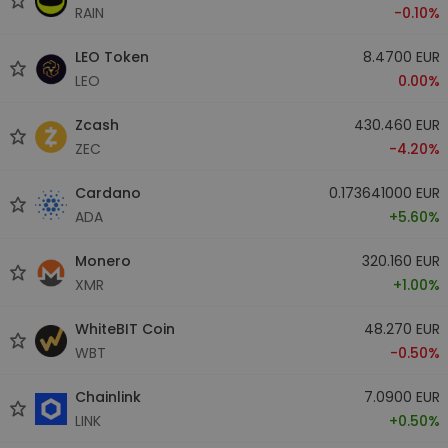
RAIN
-0.10%
LEO Token
8.4700 EUR
LEO
0.00%
Zcash
430.460 EUR
ZEC
-4.20%
Cardano
0.173641000 EUR
ADA
+5.60%
Monero
320.160 EUR
XMR
+1.00%
WhiteBIT Coin
48.270 EUR
WBT
-0.50%
Chainlink
7.0900 EUR
LINK
+0.50%