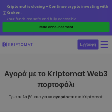
Kriptomat is closing – Continue crypto investing with
Kraken.
Your funds are safe and fully accessible.
Read announcement
Εγγραφή
Αγορά με το Kriptomat Web3
πορτοφόλι
Τρία απλά βήματα για να
αγοράσετε
στο Kriptomat: