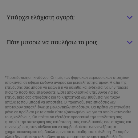
Υπάρχει ελάχιστη αγορά;
Πότε μπορώ να πουλήσω το μου;
*Προειδοποίηση κινδύνου: Οι τιμές των ψηφιακών περιουσιακών στοιχείων
υπόκεινται σε υψηλό κίνδυνο αγοράς και μεταβλητότητα τιμών. Η αξία της
επένδυσής σας μπορεί να μειωθεί ή να αυξηθεί και ενδέχεται να μην πάρετε
πίσω το ποσό που επενδύσατε. Είστε αποκλειστικά υπεύθυνοι για τις
επενδυτικές σας αποφάσεις και το Kriptomat δεν ευθύνεται για τυχόν
απώλειες που μπορεί να υποστείτε. Οι προηγούμενες επιδόσεις δεν
αποτελούν ασφαλή ένδειξη μελλοντικών επιδόσεων. Θα πρέπει να επενδύετε
μόνο σε προϊόντα με τα οποία είστε εξοικειωμένοι και για τα οποία κατανοείτε
τους κινδύνους. Θα πρέπει να εξετάζετε προσεκτικά την επενδυτική σας
εμπειρία, την οικονομική σας κατάσταση, τους επενδυτικούς σας στόχους και
την ανοχή σας στον κίνδυνο και να συμβουλεύεστε έναν ανεξάρτητο
χρηματοοικονομικό σύμβουλο πριν από οποιαδήποτε επένδυση. Το παρόν
υλικό δεν πρέπει να εκλαμβάνεται ως χρηματοοικονομική συμβουλή. Για