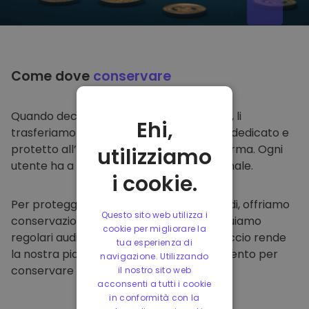
Come dove
conservare
Quando decidi di comprare su
Kriptomat
, li
Ehi,
trasferiamo direttamente nel tuo wallet dedicato e
protetto all’interno della nostra piattaforma. Ogni
utilizziamo
utente ha a disposizione un wallet personale.
i cookie.
Per proteggere i nostri clienti e i loro fondi, offriamo
Questo sito web utilizza i
conservazione offline protetta ed effettuiamo
cookie per migliorare la
regolari audit di sicurezza. Questo approccio rende
tua esperienza di
la nostra piattaforma un punto di riferimento per
navigazione. Utilizzando
conservare e altre criptovalute.
il nostro sito web
acconsenti a tutti i cookie
in conformità con la