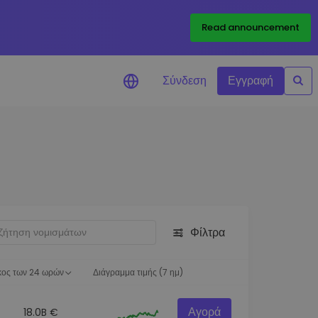
Read announcement
Σύνδεση
Εγγραφή
ιήσεις Τιμών
ώσεις τιμών σε πραγματικό
ια τα αγαπημένα σας διακριτικά
ύνηση επενδύσεων
ψτε επενδυτικές ευκαιρίες
Φίλτρα
ση χαρτοφυλακίου
 πληροφορίες για βέλτιστη
ση
κος των 24 ωρών
Διάγραμμα τιμής (7 ημ)
Αγορά
18.0B €