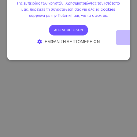
της εμπειρίας των χρηστών. Χρησιμοποιώντας τον ιστότοπό
0.080659000 €
-4.80%
3.2B €
μας, παρέχετε τη συγκατάθεσή σας για όλα τα cookies
σύμφωνα με την Πολιτική μας για τα cookies.
ΑΠΟΔΟΧΉ ΌΛΩΝ
ΕΜΦΆΝΙΣΗ ΛΕΠΤΟΜΕΡΕΙΏΝ
ΑΠΟΛΎΤΩΣ ΑΠΑΡΑΊΤΗΤΑ
ΑΠΌΔΟΣΗΣ
ΣΤΌΧΕΥΣΗΣ
ΛΕΙΤΟΥΡΓΙΚΌΤΗΤΑΣ