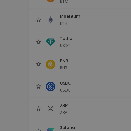
BTC
Εξερεύνηση επενδύσεω
Βρες τη δική σου crypto στ
Ethereum
ETH
Tether
USDT
BNB
BNB
USDC
USDC
XRP
XRP
Solana