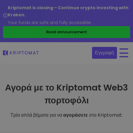
Kriptomat is closing – Continue crypto investing with
Kraken.
Your funds are safe and fully accessible.
Read announcement
Εγγραφή
Αγορά με το Kriptomat Web3
πορτοφόλι
Τρία απλά βήματα για να
αγοράσετε
στο Kriptomat: