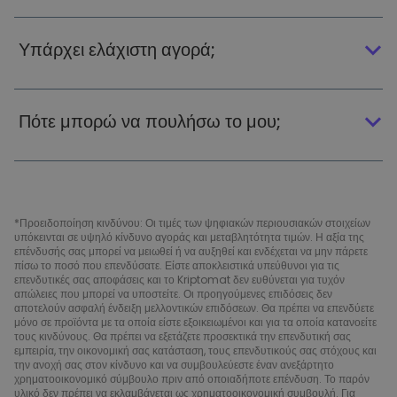
Υπάρχει ελάχιστη αγορά;
Πότε μπορώ να πουλήσω το μου;
*Προειδοποίηση κινδύνου: Οι τιμές των ψηφιακών περιουσιακών στοιχείων
υπόκεινται σε υψηλό κίνδυνο αγοράς και μεταβλητότητα τιμών. Η αξία της
επένδυσής σας μπορεί να μειωθεί ή να αυξηθεί και ενδέχεται να μην πάρετε
πίσω το ποσό που επενδύσατε. Είστε αποκλειστικά υπεύθυνοι για τις
επενδυτικές σας αποφάσεις και το Kriptomat δεν ευθύνεται για τυχόν
απώλειες που μπορεί να υποστείτε. Οι προηγούμενες επιδόσεις δεν
αποτελούν ασφαλή ένδειξη μελλοντικών επιδόσεων. Θα πρέπει να επενδύετε
μόνο σε προϊόντα με τα οποία είστε εξοικειωμένοι και για τα οποία κατανοείτε
τους κινδύνους. Θα πρέπει να εξετάζετε προσεκτικά την επενδυτική σας
εμπειρία, την οικονομική σας κατάσταση, τους επενδυτικούς σας στόχους και
την ανοχή σας στον κίνδυνο και να συμβουλεύεστε έναν ανεξάρτητο
χρηματοοικονομικό σύμβουλο πριν από οποιαδήποτε επένδυση. Το παρόν
υλικό δεν πρέπει να εκλαμβάνεται ως χρηματοοικονομική συμβουλή. Για