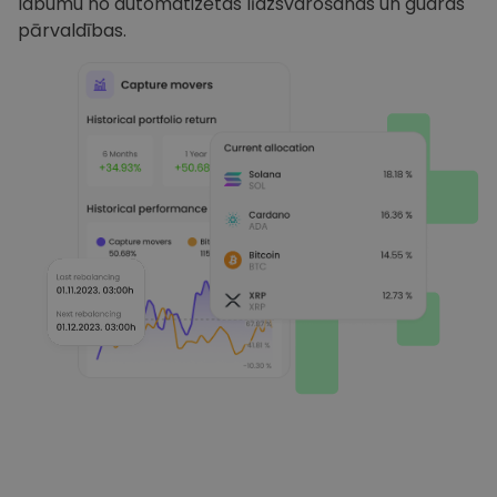
labumu no automatizētas līdzsvarošanas un gudras
pārvaldības.