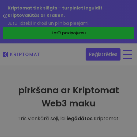
Kriptomat tiek slēgts – turpiniet ieguldīt
kriptovalūtās ar Kraken.
Jūsu līdzekļi ir droši un pilnībā pieejami.
Lasīt paziņojumu
Reģistrēties
pirkšana ar Kriptomat
Web3 maku
Trīs vienkārši soļi, lai
iegādātos
Kriptomat: