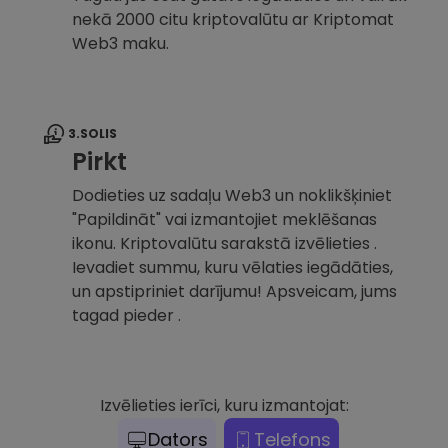
nekā 2000 citu kriptovalūtu ar Kriptomat
Web3 maku.
3.SOLIS
Pirkt
Dodieties uz sadaļu Web3 un noklikšķiniet
"Papildināt" vai izmantojiet meklēšanas
ikonu. Kriptovalūtu sarakstā izvēlieties .
Ievadiet summu, kuru vēlaties iegādāties,
un apstipriniet darījumu! Apsveicam, jums
tagad pieder .
Izvēlieties ierīci, kuru izmantojat:
Dators
Telefons