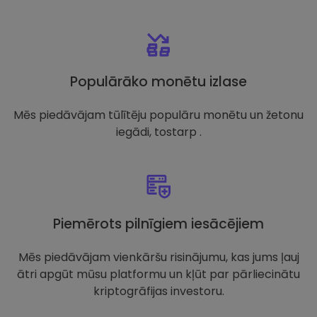
Populārāko monētu izlase
Mēs piedāvājam tūlītēju populāru monētu un žetonu
iegādi, tostarp .
Piemērots pilnīgiem iesācējiem
Mēs piedāvājam vienkāršu risinājumu, kas jums ļauj
ātri apgūt mūsu platformu un kļūt par pārliecinātu
kriptogrāfijas investoru.