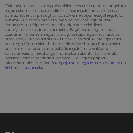
*Brīdinājums par risku: digitālo aktīvu cenas ir pakļautas augstam
tirgus riskam un cenu svārstībām. Jūsu ieguldījuma vērtība var
samazināties vai pieaugt, un pastāv arī iespēja neatgūt ieguldīto
summu. Jūs esat pilnībā atbildīgs par saviem ieguldījumu
lēmumiem, un Kriptomat nav atbildīgs par jebkādiem
zaudējumiem, kas jums var rasties. Pagātnes sniegums nav
uzticams nākotnes snieguma prognozētājs. Ieguldiet tikai tajos
produktos, kurus pazīstat un kuru riskus izprotat. Rūpīgi apsveriet
savu ieguldījumu pieredzi, finansiālo stāvokli, ieguldījumu mērķus
un riska toleranci un pirms jebkādu ieguldījumu veikšanas
konsultējieties ar neatkarīgu finanšu konsultantu. Šo materiālu
nedrīkst uzskatīt par finanšu padomu. Lai iegūtu papildu
informāciju, skatiet mūsu
Pakalpojumu sniegšanas noteikumus
un
Brīdinājumu par risku
.