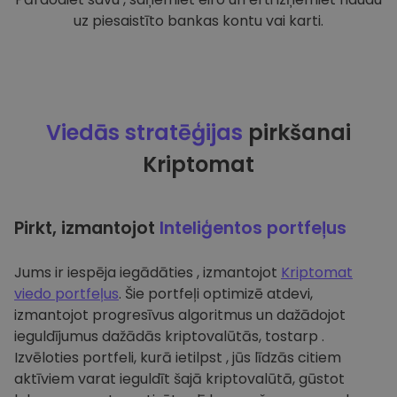
uz piesaistīto bankas kontu vai karti.
Viedās stratēģijas
pirkšanai
Kriptomat
Pirkt, izmantojot
Inteliģentos portfeļus
Jums ir iespēja iegādāties , izmantojot
Kriptomat
viedo portfeļus
. Šie portfeļi optimizē atdevi,
izmantojot progresīvus algoritmus un dažādojot
ieguldījumus dažādās kriptovalūtās, tostarp .
Izvēloties portfeli, kurā ietilpst , jūs līdzās citiem
aktīviem varat ieguldīt šajā kriptovalūtā, gūstot