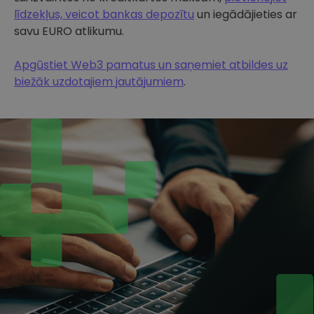
līdzekļus, veicot bankas depozītu
un iegādājieties ar
savu EURO atlikumu.
Apgūstiet Web3 pamatus un saņemiet atbildes uz
biežāk uzdotajiem jautājumiem
.