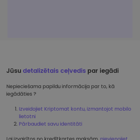
Jūsu
detalizētais ceļvedis
par iegādi
Nepieciešama papildu informācija par to, kā
iegādāties ?
Izveidojiet Kriptomat kontu, izmantojot mobilo
lietotni
Pārbaudiet savu identitāti
Lai izvairītos no kredītkartes maksām,
pievienojiet