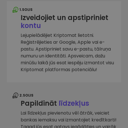
1.SOLIS
Izveidojiet un apstipriniet
kontu
Lejupielādējiet Kriptomat lietotni.
Reģistrējieties ar Google, Apple vai e-
pastu. Apstipriniet savu e-pastu, tālruņa
numuru un identitāti. Apsveicam, dažu
minūšu laikā jūs esat iespēju izmantot visu
Kriptomat platformas potenciālu!
2.SOLIS
Papildināt
līdzekļus
Lai līdzekļus pievienotu vēl ātrāk, veiciet
bankas iemaksu vai izmantojiet kredītkarti!
Tagad jūs esat gatavs iegādāties un vairāk