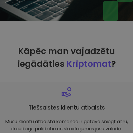
Kāpēc man vajadzētu
iegādāties
Kriptomat
?
Tiešsaistes klientu atbalsts
Mūsu klientu atbalsta komanda ir gatava sniegt ātru,
draudzīgu palīdzību un skaidrojumus jūsu valodā.