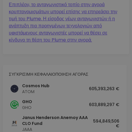
Επιπλέον, το ανταγωνιστικό τοπίο στην αγορά
κρυπτονομισμάτων μπορεί επίσης να επηρεάσει την
τιμή του Plume. Η είσοδος νέων ανταγωνιστών ή η
ανάπτυξη πιο προηγμένων τεχνολογιών από
υφιστάμενους ανταγωνιστές μπορεί να θέσει σε
κίνδυνο τη θέση του Plume στην αγορά.
ΣΥΓΚΡΙΣΙΜΗ ΚΕΦΑΛΑΙΟΠΟΙΗΣΗ ΑΓΟΡΑΣ
Cosmos Hub
605,393,263 €
ATOM
GHO
603,889,297 €
GHO
Janus Henderson Anemoy AAA
594,849,506
CLO Fund
€
JAAA