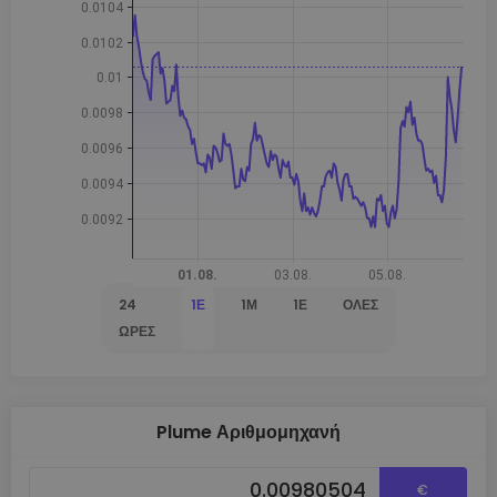
24
1Ε
1Μ
1Έ
ΌΛΕΣ
ΏΡΕΣ
Plume Αριθμομηχανή
€