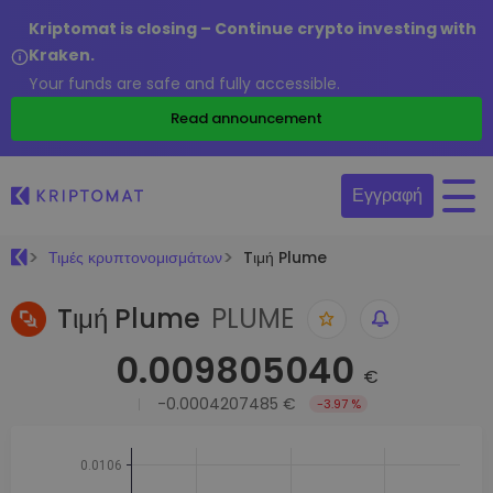
Kriptomat is closing – Continue crypto investing with
Kraken.
Your funds are safe and fully accessible.
Read announcement
Εγγραφή
Τιμές κρυπτονομισμάτων
Tιμή Plume
Tιμή Plume
PLUME
0.009805040
€
-0.0004207485 €
-3.97 %