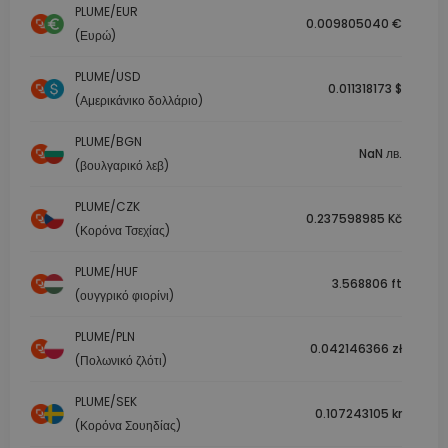
PLUME/EUR
0.009805040 €
(Ευρώ)
PLUME/USD
0.011318173 $
(Αμερικάνικο δολλάριο)
PLUME/BGN
NaN лв.
(βουλγαρικό λεβ)
PLUME/CZK
0.237598985 Kč
(Κορόνα Τσεχίας)
PLUME/HUF
3.568806 ft
(ουγγρικό φιορίνι)
PLUME/PLN
0.042146366 zł
(Πολωνικό ζλότι)
PLUME/SEK
0.107243105 kr
(Κορόνα Σουηδίας)