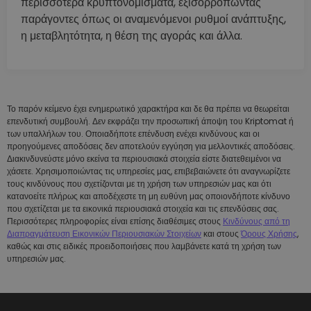
περισσότερα κρυπτονομίσματα, εξισορροπώντας
παράγοντες όπως οι αναμενόμενοι ρυθμοί ανάπτυξης,
η μεταβλητότητα, η θέση της αγοράς και άλλα.
Το παρόν κείμενο έχει ενημερωτικό χαρακτήρα και δε θα πρέπει να θεωρείται
επενδυτική συμβουλή. Δεν εκφράζει την προσωπική άποψη του Kriptomat ή
των υπαλλήλων του. Οποιαδήποτε επένδυση ενέχει κινδύνους και οι
προηγούμενες αποδόσεις δεν αποτελούν εγγύηση για μελλοντικές αποδόσεις.
Διακινδυνεύστε μόνο εκείνα τα περιουσιακά στοιχεία είστε διατεθειμένοι να
χάσετε. Χρησιμοποιώντας τις υπηρεσίες μας, επιβεβαιώνετε ότι αναγνωρίζετε
τους κινδύνους που σχετίζονται με τη χρήση των υπηρεσιών μας και ότι
κατανοείτε πλήρως και αποδέχεστε τη μη ευθύνη μας οποιονδήποτε κίνδυνο
που σχετίζεται με τα εικονικά περιουσιακά στοιχεία και τις επενδύσεις σας.
Περισσότερες πληροφορίες είναι επίσης διαθέσιμες στους
Κινδύνους από τη
Διαπραγμάτευση Εικονικών Περιουσιακών Στοιχείων
και στους
Όρους Χρήσης
,
καθώς και στις ειδικές προειδοποιήσεις που λαμβάνετε κατά τη χρήση των
υπηρεσιών μας.