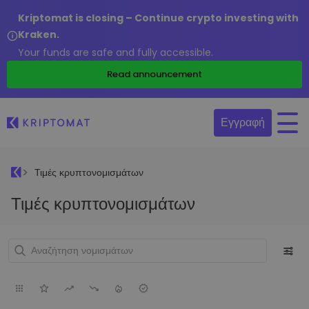
Kriptomat is closing – Continue crypto investing with
Kraken.
Your funds are safe and fully accessible.
Read announcement
Εγγραφή
Τιμές κρυπτονομισμάτων
Τιμές κρυπτονομισμάτων