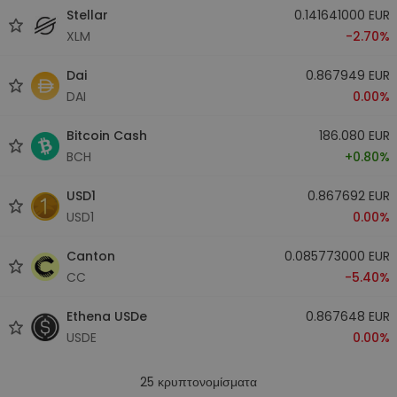
Stellar
0.141641000 EUR
XLM
-2.70%
Dai
0.867949 EUR
DAI
0.00%
Bitcoin Cash
186.080 EUR
BCH
+0.80%
USD1
0.867692 EUR
USD1
0.00%
Canton
0.085773000 EUR
CC
-5.40%
Ethena USDe
0.867648 EUR
USDE
0.00%
25
κρυπτονομίσματα