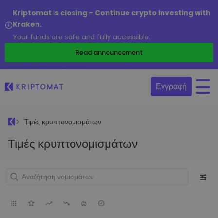
Kriptomat is closing – Continue crypto investing with
Kraken.
Your funds are safe and fully accessible.
Read announcement
Εγγραφή
Τιμές κρυπτονομισμάτων
Τιμές κρυπτονομισμάτων