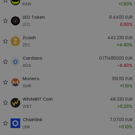
RAIN
+1.50%
LEO Token
8.4400 EUR
LEO
0.00%
Zcash
442.230 EUR
ZEC
+4.40%
Cardano
0.171485000 EUR
ADA
-4.40%
Monero
319.110 EUR
XMR
+1.10%
WhiteBIT Coin
48.330 EUR
WBT
+0.20%
Chainlink
7.0700 EUR
LINK
+0.10%