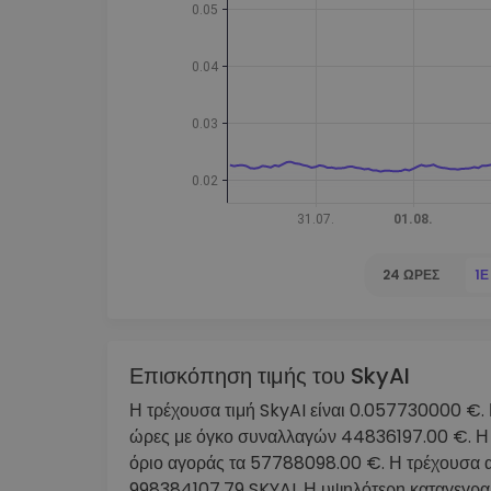
Εξερεύνηση επενδύσεω
Βρες τη δική σου crypto στ
24 ΏΡΕΣ
1Ε
Επισκόπηση τιμής του SkyAI
Η τρέχουσα τιμή SkyAI είναι 0.057730000 €. Η 
ώρες με όγκο συναλλαγών 44836197.00 €. Η κ
όριο αγοράς τα 57788098.00 €. Η τρέχουσα αξ
998384107.79 SKYAI. Η υψηλότερη καταγεγραμ