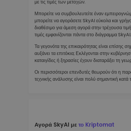
με τις τιμές των μετοχών.
Μπορείτε να συμβουλευτείτε έναν εμπειρογνώμ
μπορείτε να αγοράσετε SkyAI εύκολα και γρήγ
διαθέσιμο για άμεση αγορά στην τρέχουσα τιμ
τιμές εμφανίζονται πάντα στο διάγραμμα SkyAI
Τα γεγονότα της επικαιρότητας είναι επίσης σημ
αυξάνει τα επιτόκια; Εκλέγονται στην κυβέρνη
καταιγίδες ή ξηρασίες έχουν διαταράξει τη γεωρ
Οι περισσότεροι επενδυτές θεωρούν ότι η παρ
τεχνικής ανάλυσης είναι πολύ σημαντική κατά
Αγορά SkyAI με
το Kriptomat