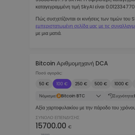
καταγεγραμμένη τιμή SkyAI είναι 0.012334770
Πώς συσχετίζονται οι κινήσεις των τιμών του Sk
εμπεριστατωμένη σελίδα μας με τις συναλλαγμ
με μια ματιά.
Bitcoin Αριθμομηχανή DCA
Ποσό αγοράς:
50 €
100 €
250 €
500 €
1000 €
Νόμισμα:
Bitcoin BTC
Συχνότητα:
Αξία χαρτοφυλακίου με την πάροδο του χρόνο
ΣΎΝΟΛΟ ΕΠΈΝΔΥΣΗΣ
15700.00
€
25000