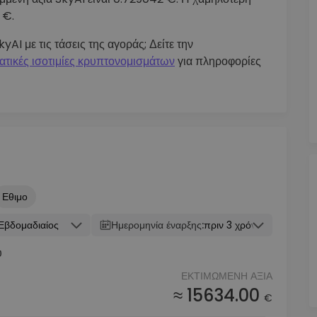
 €.
yAI με τις τάσεις της αγοράς; Δείτε την
ατικές ισοτιμίες κρυπτονομισμάτων
για πληροφορίες
Εθιμο
Εβδομαδιαίος
Ημερομηνία έναρξης:
πριν 3 χρόνια
υ
ΕΚΤΙΜΏΜΕΝΗ ΑΞΊΑ
≈ 15634.00
€