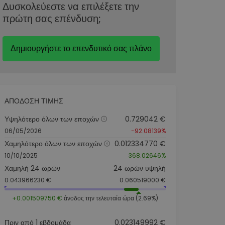
Δυσκολεύεστε να επιλέξετε την
πρώτη σας επένδυση;
Δημιουργήστε το επενδυτικό σας πλάνο
ΑΠΌΔΟΣΗ ΤΙΜΉΣ
Υψηλότερο όλων των εποχών
0.729042 €
06/05/2026
-92.08139%
Χαμηλότερο όλων των εποχών
0.012334770 €
10/10/2025
368.02646%
Χαμηλή 24 ωρών
24 ωρών υψηλή
0.043966230 €
0.060519000 €
+0.001509750 €
άνοδος την τελευταία ώρα (2.69%)
Πριν από 1 εβδομάδα
0.023149992 €