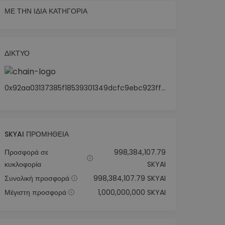
ΜΕ ΤΗΝ ΊΔΙΑ ΚΑΤΗΓΟΡΊΑ
ΔΊΚΤΥΟ
0x92aa03137385f18539301349dcfc9ebc923ffb10
SKYAI ΠΡΟΜΉΘΕΙΑ
Προσφορά σε
998,384,107.79
κυκλοφορία
SKYAI
Συνολική προσφορά
998,384,107.79 SKYAI
Μέγιστη προσφορά
1,000,000,000 SKYAI