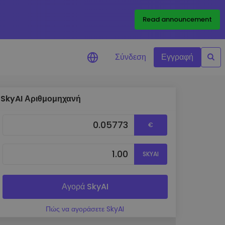
Read announcement
Σύνδεση
Εγγραφή
SkyAI Αριθμομηχανή
ιήσεις Τιμών
ώσεις τιμών σε πραγματικό
€
ια τα αγαπημένα σας διακριτικά
ύνηση επενδύσεων
SKYAI
ψτε επενδυτικές ευκαιρίες
ση χαρτοφυλακίου
 πληροφορίες για βέλτιστη
Αγορά SkyAI
ση
Πώς να αγοράσετε SkyAI