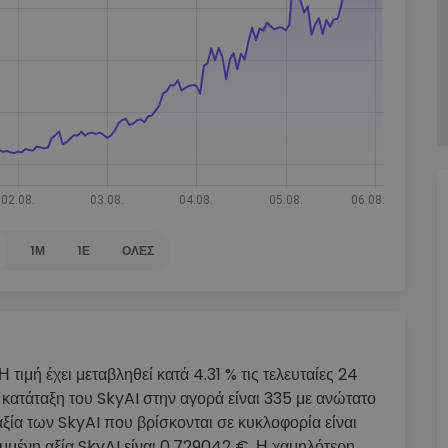
ν
ρατηγική
1Μ
1Έ
ΌΛΕΣ
τιμή έχει μεταβληθεί κατά 4.31 % τις τελευταίες 24
ατάταξη του SkyAI στην αγορά είναι 335 με ανώτατο
ία των SkyAI που βρίσκονται σε κυκλοφορία είναι
μένη αξία SkyAI είναι 0.729042 €. Η χαμηλότερη