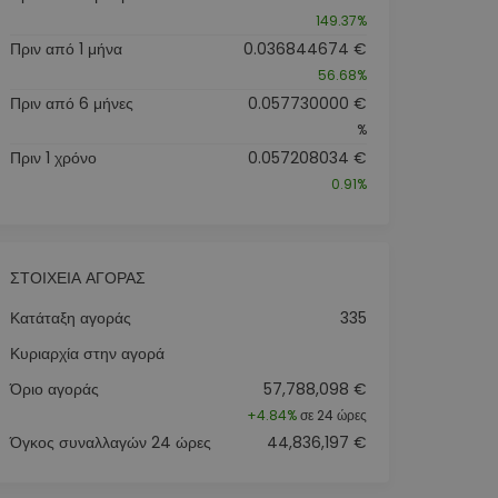
149.37%
Πριν από 1 μήνα
0.036844674 €
56.68%
Πριν από 6 μήνες
0.057730000 €
%
Πριν 1 χρόνο
0.057208034 €
0.91%
ΣΤΟΙΧΕΊΑ ΑΓΟΡΆΣ
Κατάταξη αγοράς
335
Κυριαρχία στην αγορά
Όριο αγοράς
57,788,098 €
+
4.84%
σε 24 ώρες
Όγκος συναλλαγών 24 ώρες
44,836,197 €