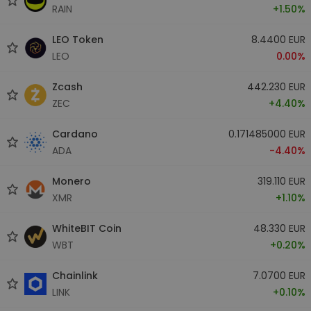
RAIN
+1.50%
LEO Token
8.4400 EUR
LEO
0.00%
Zcash
442.230 EUR
ZEC
+4.40%
Cardano
0.171485000 EUR
ADA
-4.40%
Monero
319.110 EUR
XMR
+1.10%
WhiteBIT Coin
48.330 EUR
WBT
+0.20%
Chainlink
7.0700 EUR
LINK
+0.10%