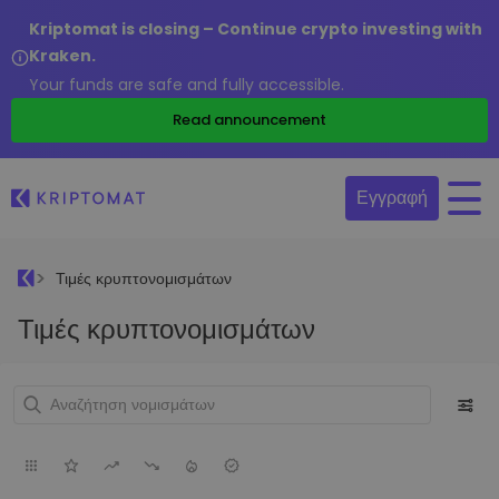
Kriptomat is closing – Continue crypto investing with
Kraken.
Your funds are safe and fully accessible.
Read announcement
Εγγραφή
Τιμές κρυπτονομισμάτων
Τιμές κρυπτονομισμάτων