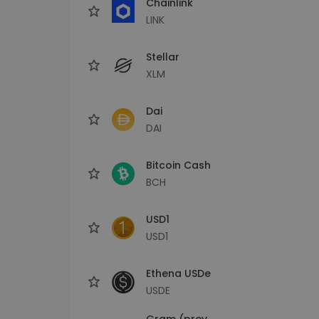
Chainlink
LINK
Stellar
XLM
Dai
DAI
Bitcoin Cash
BCH
USD1
USD1
Ethena USDe
USDE
Gram (prev.