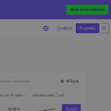
Read announcement
Σύνδεση
Εγγραφή
ιήσεις Τιμών
ώσεις τιμών σε πραγματικό
ια τα αγαπημένα σας διακριτικά
ύνηση επενδύσεων
ψτε επενδυτικές ευκαιρίες
Φίλτρα
ση χαρτοφυλακίου
 πληροφορίες για βέλτιστη
ση
κος των 24 ωρών
Διάγραμμα τιμής (7 ημ)
Αγορά
18.6B €