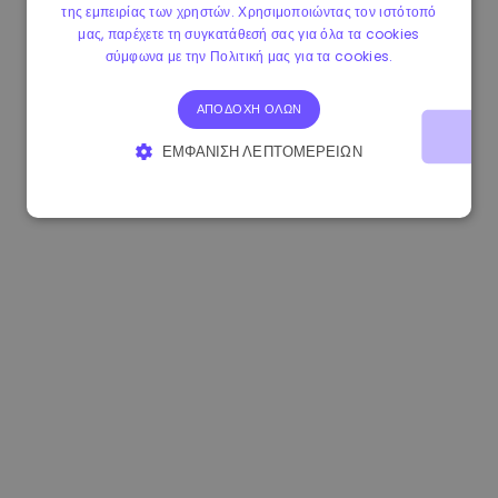
της εμπειρίας των χρηστών. Χρησιμοποιώντας τον ιστότοπό
1.170000 €
+2.60%
3.2B €
μας, παρέχετε τη συγκατάθεσή σας για όλα τα cookies
σύμφωνα με την Πολιτική μας για τα cookies.
ΑΠΟΔΟΧΉ ΌΛΩΝ
ΕΜΦΆΝΙΣΗ ΛΕΠΤΟΜΕΡΕΙΏΝ
ΑΠΟΛΎΤΩΣ ΑΠΑΡΑΊΤΗΤΑ
ΑΠΌΔΟΣΗΣ
ΣΤΌΧΕΥΣΗΣ
ΛΕΙΤΟΥΡΓΙΚΌΤΗΤΑΣ