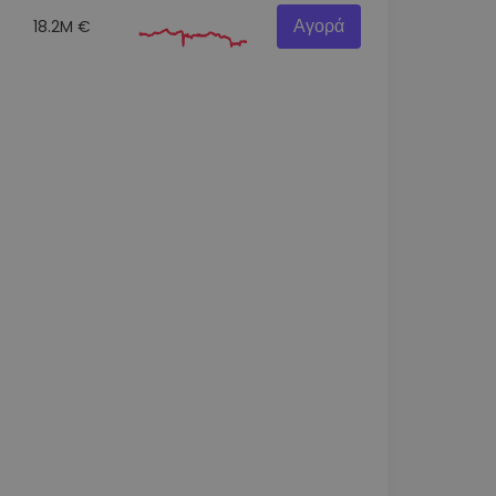
Αγορά
18.2M €