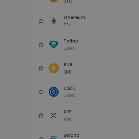
BTC
Εξερεύνηση επενδύσεω
Βρες τη δική σου crypto στ
Ethereum
ETH
Tether
USDT
BNB
BNB
USDC
USDC
XRP
XRP
Solana