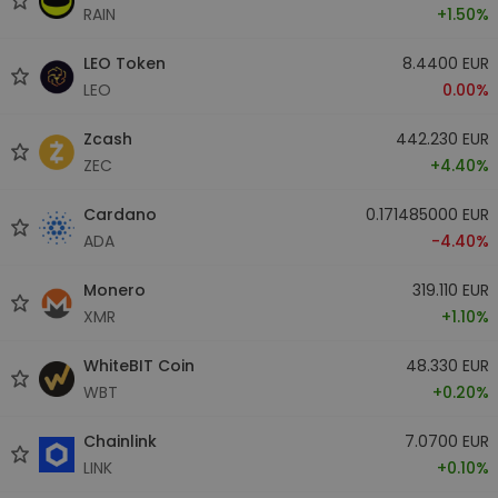
RAIN
+1.50%
LEO Token
8.4400 EUR
LEO
0.00%
Zcash
442.230 EUR
ZEC
+4.40%
Cardano
0.171485000 EUR
ADA
-4.40%
Monero
319.110 EUR
XMR
+1.10%
WhiteBIT Coin
48.330 EUR
WBT
+0.20%
Chainlink
7.0700 EUR
LINK
+0.10%