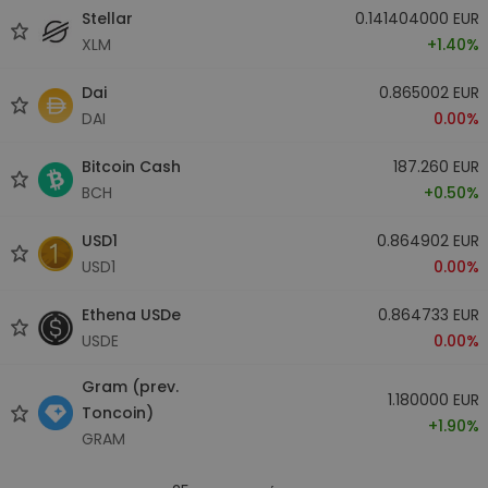
Stellar
0.141404000 EUR
XLM
+1.40%
Dai
0.865002 EUR
DAI
0.00%
Bitcoin Cash
187.260 EUR
BCH
+0.50%
USD1
0.864902 EUR
USD1
0.00%
Ethena USDe
0.864733 EUR
USDE
0.00%
Gram (prev.
1.180000 EUR
Toncoin)
+1.90%
GRAM