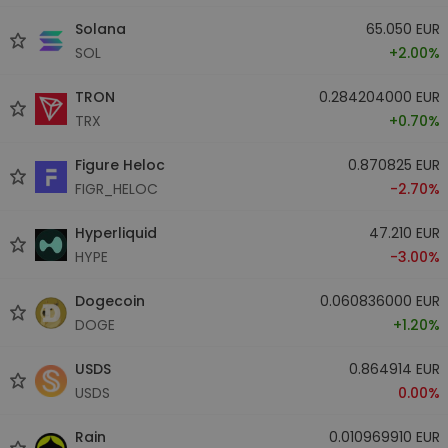
Solana
65.050 EUR
SOL
+2.00%
TRON
0.284204000 EUR
TRX
+0.70%
Figure Heloc
0.870825 EUR
FIGR_HELOC
-2.70%
Hyperliquid
47.210 EUR
HYPE
-3.00%
Dogecoin
0.060836000 EUR
DOGE
+1.20%
USDS
0.864914 EUR
USDS
0.00%
Rain
0.010969910 EUR