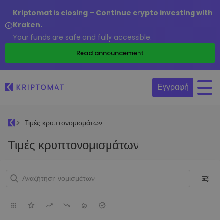
Kriptomat is closing – Continue crypto investing with
Kraken.
Your funds are safe and fully accessible.
Read announcement
Εγγραφή
Τιμές κρυπτονομισμάτων
Τιμές κρυπτονομισμάτων