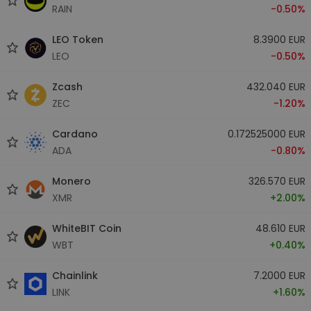
RAIN
-0.50%
LEO Token
8.3900 EUR
LEO
-0.50%
Zcash
432.040 EUR
ZEC
-1.20%
Cardano
0.172525000 EUR
ADA
-0.80%
Monero
326.570 EUR
XMR
+2.00%
WhiteBIT Coin
48.610 EUR
WBT
+0.40%
Chainlink
7.2000 EUR
LINK
+1.60%