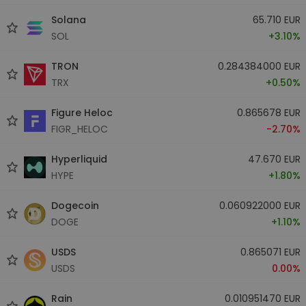
Solana
65.710 EUR
SOL
+3.10%
TRON
0.284384000 EUR
TRX
+0.50%
Figure Heloc
0.865678 EUR
FIGR_HELOC
-2.70%
Hyperliquid
47.670 EUR
HYPE
+1.80%
Dogecoin
0.060922000 EUR
DOGE
+1.10%
USDS
0.865071 EUR
USDS
0.00%
Rain
0.010951470 EUR