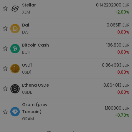
Stellar
0.142202000 EUR
XLM
+2.00%
Dai
0.865111 EUR
DAI
0.00%
Bitcoin Cash
186.830 EUR
BCH
0.00%
USD1
0.864693 EUR
USD1
0.00%
Ethena USDe
0.864813 EUR
USDE
0.00%
Gram (prev.
1.180000 EUR
Toncoin)
+0.70%
GRAM