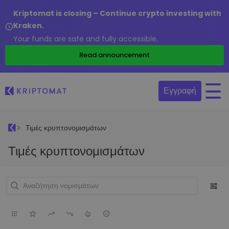
Kriptomat is closing – Continue crypto investing with
Kraken.
Your funds are safe and fully accessible.
Read announcement
Εγγραφή
Τιμές κρυπτονομισμάτων
Τιμές κρυπτονομισμάτων