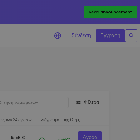
Read announcement
Σύνδεση
Εγγραφή
ιήσεις Τιμών
ώσεις τιμών σε πραγματικό
ια τα αγαπημένα σας διακριτικά
ύνηση επενδύσεων
ψτε επενδυτικές ευκαιρίες
Φίλτρα
ση χαρτοφυλακίου
 πληροφορίες για βέλτιστη
ση
κος των 24 ωρών
Διάγραμμα τιμής (7 ημ)
Αγορά
19.5B €