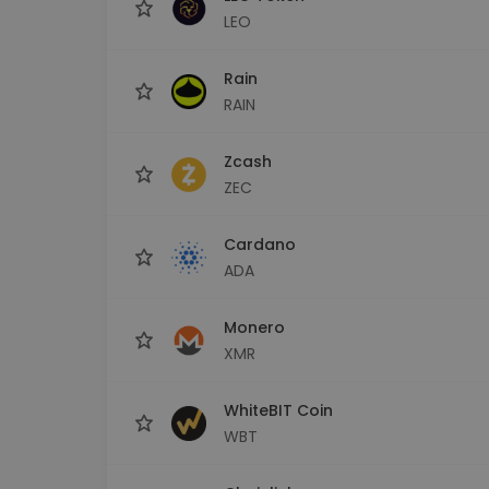
LEO
Rain
RAIN
Zcash
ZEC
Cardano
ADA
Monero
XMR
WhiteBIT Coin
WBT