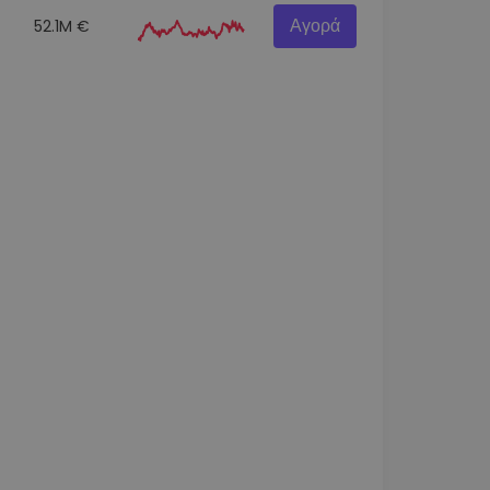
Αγορά
52.1M €