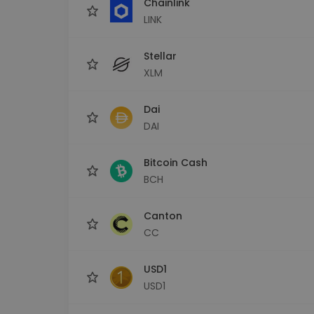
Chainlink
LINK
Stellar
XLM
Dai
DAI
Bitcoin Cash
BCH
Canton
CC
USD1
USD1