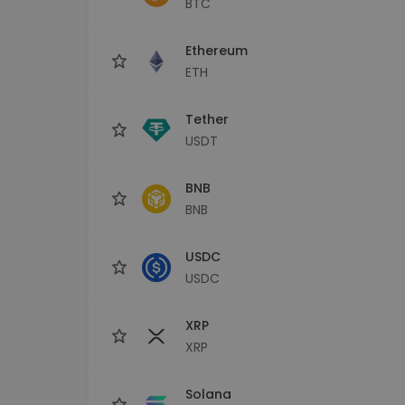
BTC
Εξερεύνηση επενδύσεω
Βρες τη δική σου crypto στ
Ethereum
ETH
Tether
USDT
BNB
BNB
USDC
USDC
XRP
XRP
Solana