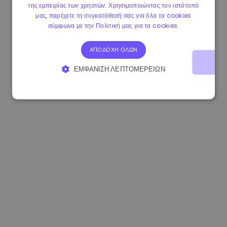
της εμπειρίας των χρηστών. Χρησιμοποιώντας τον ιστότοπό
0.865660 €
0.00%
3.4B €
μας, παρέχετε τη συγκατάθεσή σας για όλα τα cookies
σύμφωνα με την Πολιτική μας για τα cookies.
ΑΠΟΔΟΧΉ ΌΛΩΝ
ΕΜΦΆΝΙΣΗ ΛΕΠΤΟΜΕΡΕΙΏΝ
ΑΠΟΛΎΤΩΣ ΑΠΑΡΑΊΤΗΤΑ
ΑΠΌΔΟΣΗΣ
ΣΤΌΧΕΥΣΗΣ
ΛΕΙΤΟΥΡΓΙΚΌΤΗΤΑΣ