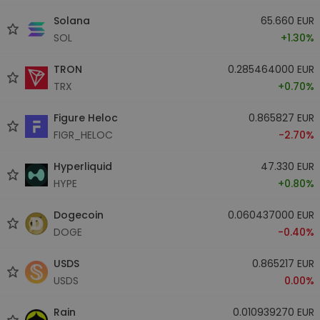
Solana
65.660 EUR
SOL
+1.30%
TRON
0.285464000 EUR
TRX
+0.70%
Figure Heloc
0.865827 EUR
FIGR_HELOC
-2.70%
Hyperliquid
47.330 EUR
HYPE
+0.80%
Dogecoin
0.060437000 EUR
DOGE
-0.40%
USDS
0.865217 EUR
USDS
0.00%
Rain
0.010939270 EUR