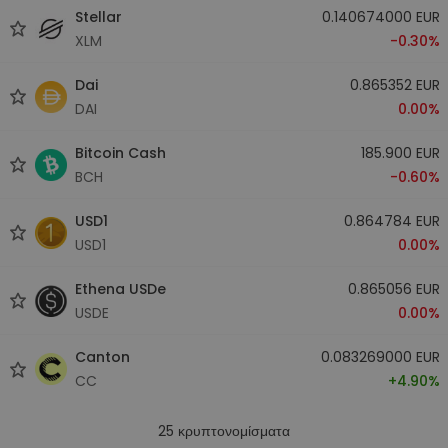
Stellar
0.140674000 EUR
XLM
-0.30%
Dai
0.865352 EUR
DAI
0.00%
Bitcoin Cash
185.900 EUR
BCH
-0.60%
USD1
0.864784 EUR
USD1
0.00%
Ethena USDe
0.865056 EUR
USDE
0.00%
Canton
0.083269000 EUR
CC
+4.90%
25
κρυπτονομίσματα