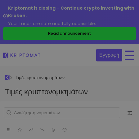
Kriptomat is closing – Continue crypto investing with
Kraken.
Your funds are safe and fully accessible.
Read announcement
Εγγραφή
Τιμές κρυπτονομισμάτων
Τιμές κρυπτονομισμάτων