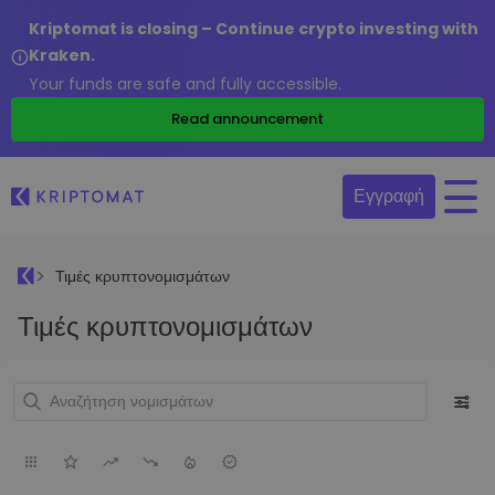
Kriptomat is closing – Continue crypto investing with
Kraken.
Your funds are safe and fully accessible.
Read announcement
Εγγραφή
Τιμές κρυπτονομισμάτων
Τιμές κρυπτονομισμάτων