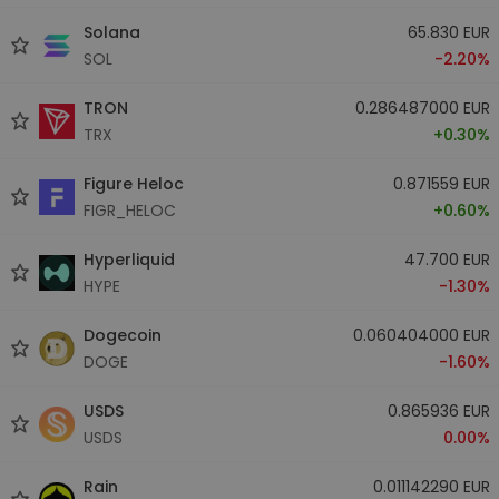
Solana
65.830 EUR
SOL
-2.20%
TRON
0.286487000 EUR
TRX
+0.30%
Figure Heloc
0.871559 EUR
FIGR_HELOC
+0.60%
Hyperliquid
47.700 EUR
HYPE
-1.30%
Dogecoin
0.060404000 EUR
DOGE
-1.60%
USDS
0.865936 EUR
USDS
0.00%
Rain
0.011142290 EUR