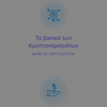
...σήμερα θα άξιζαν
Ευφυή χαρτοφυλάκια
Επενδύστε έξυπνα σε κρυπτονομίσματα
Πορτοφόλι του Kriptomat
Ένα ασφαλές και απλό πορτοφόλι κρυπτονομισμάτων
Εξερεύνηση επενδύσεων
Τα βασικά των
Βρες τη δική σου crypto στρατηγική
Κρυπτονομισμάτων
KriptoEarn
Κερδίστε ανταμοιβές στα κρυπτονομίσματά σας
ΜΆΘΕΤΕ ΠΕΡΙΣΣΌΤΕΡΑ
Χρηματοκιβώτιο
Αποταμιεύστε κρυπτονομίσματα για το μέλλον σας
Επαναλαμβανόμενη αγορά
Τακτικές προγραμματισμένες επενδύσεις (DCA)
Ειδοποιήσεις Τιμών
Ενημερώσεις τιμών σε πραγματικό χρόνο για τα αγαπημένα σας
διακριτικά
Εξερεύνηση επενδύσεων