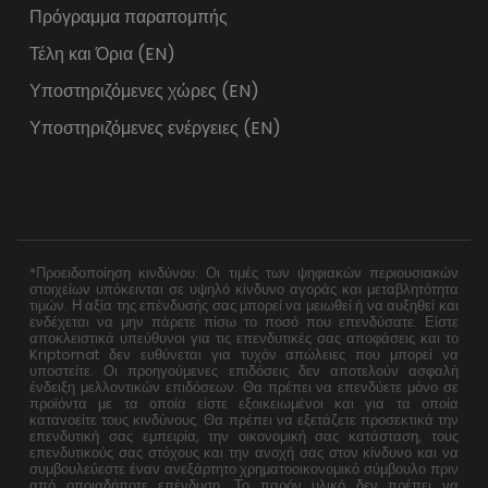
Πρόγραμμα παραπομπής
Τέλη και Όρια (EN)
Υποστηριζόμενες χώρες (EN)
Υποστηριζόμενες ενέργειες (EN)
*Προειδοποίηση κινδύνου: Οι τιμές των ψηφιακών περιουσιακών
στοιχείων υπόκεινται σε υψηλό κίνδυνο αγοράς και μεταβλητότητα
τιμών. Η αξία της επένδυσής σας μπορεί να μειωθεί ή να αυξηθεί και
ενδέχεται να μην πάρετε πίσω το ποσό που επενδύσατε. Είστε
αποκλειστικά υπεύθυνοι για τις επενδυτικές σας αποφάσεις και το
Kriptomat δεν ευθύνεται για τυχόν απώλειες που μπορεί να
υποστείτε. Οι προηγούμενες επιδόσεις δεν αποτελούν ασφαλή
ένδειξη μελλοντικών επιδόσεων. Θα πρέπει να επενδύετε μόνο σε
προϊόντα με τα οποία είστε εξοικειωμένοι και για τα οποία
κατανοείτε τους κινδύνους. Θα πρέπει να εξετάζετε προσεκτικά την
επενδυτική σας εμπειρία, την οικονομική σας κατάσταση, τους
επενδυτικούς σας στόχους και την ανοχή σας στον κίνδυνο και να
συμβουλεύεστε έναν ανεξάρτητο χρηματοοικονομικό σύμβουλο πριν
από οποιαδήποτε επένδυση. Το παρόν υλικό δεν πρέπει να