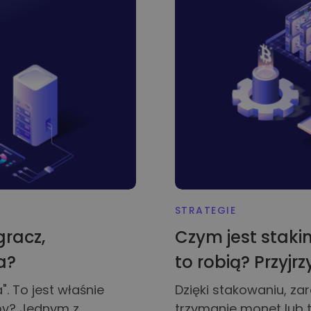
yptowalut
STRATEGIE
gracz,
Czym jest staki
a?
to robią? Przyjrz
". To jest właśnie
Dzięki stakowaniu, z
my? Jednym z
trzymanie monet lub 