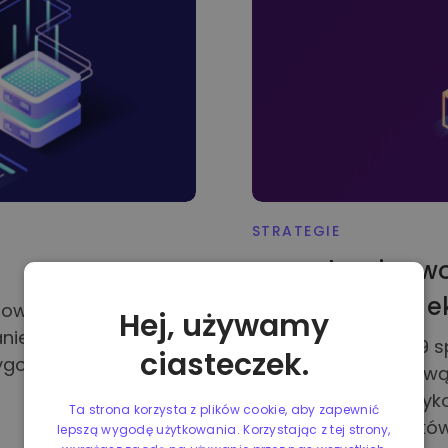
STRATEGIE
Zarządzanie swo
niestabilności 
towaluty są
Hej, używamy
ie kryptowalut i jak
Pandemia COVID-19 s
ciasteczek.
gotuj się na soczyste
indywidualną, krajową 
więcej ludzi niż kied
Ta strona korzysta z plików cookie, aby zapewnić
gromadzenia środków 
lepszą wygodę użytkowania. Korzystając z tej strony,