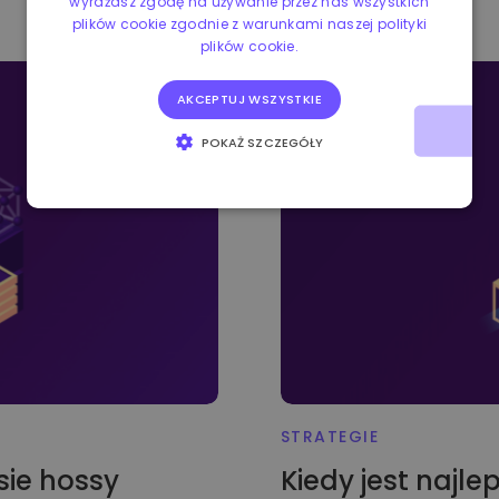
wyrażasz zgodę na używanie przez nas wszystkich
plików cookie zgodnie z warunkami naszej polityki
plików cookie.
AKCEPTUJ WSZYSTKIE
POKAŻ SZCZEGÓŁY
NIEZBĘDNE
WYDAJNOŚĆ
TARGETOWANIE
FUNKCJONALNOŚĆ
STRATEGIE
sie hossy
Kiedy jest najl