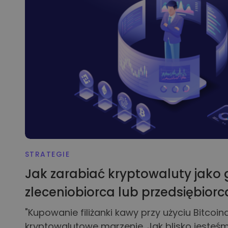
Explorer inwestycji
Znajdź swoją strategię kr
STRATEGIE
Jak zarabiać kryptowaluty jako 
zleceniobiorca lub przedsiębiorc
"Kupowanie filiżanki kawy przy użyciu Bitcoina
kryptowalutowe marzenie. Jak blisko jesteś