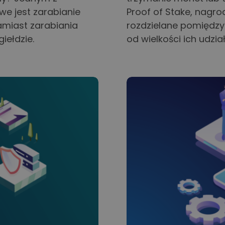
we jest zarabianie
Proof of Stake, nagr
miast zarabiania
rozdzielane pomiędzy 
iełdzie.
od wielkości ich udzia