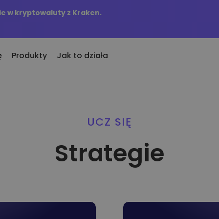
e w kryptowaluty z Kraken.
ę
Produkty
Jak to działa
KriptoEarn
Alert
tatnio dodane
rypto
Zdobywaj nagrody za swoje
Aktual
UCZ SIĘ
we tokeny dodane do Kriptomat
alut
kryptowaluty
tokenó
 jeśli za równowartość 100€
Skarbiec
Strategie
Przeg
piłbym…
Zachowaj kryptowaluty na swoją
Odkryj
dziś byłoby to warte
przyszłość
Zakup Cykliczny
Analiz
owanie w
Regularnie zaplanowane inwestycje
Inteli
(DCA)
zapewn
portfel