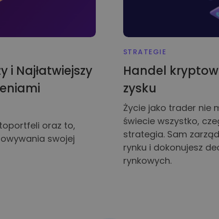
STRATEGIE
y i Najłatwiejszy
Handel kryptow
zeniami
zysku
Życie jako trader nie
świecie wszystko, cze
portfeli oraz to,
strategia. Sam zarząd
howywania swojej
rynku i dokonujesz d
rynkowych.