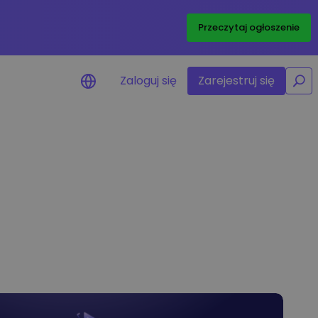
/
Przeczytaj ogłoszenie
Zaloguj się
Zarejestruj się
y cenowe
izacje cen ulubionych
w w czasie rzeczywistym
lądaj aktywa
 możliwości inwestycyjne
a portfolio
gentna obserwacja
iająca optymalne wyniki