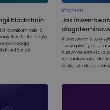
STRATEGIE
gii blockchain
Jak inwestować
długoterminow
żytkownikom dzielić
wanych w technologię
Inwestowanie to ryzyk
sowe pomagają
Twoje pieniądze praco
h klientów od
niezwykle satysfakcjo
wahania w obu kieru
zyski, jak i druzgocące