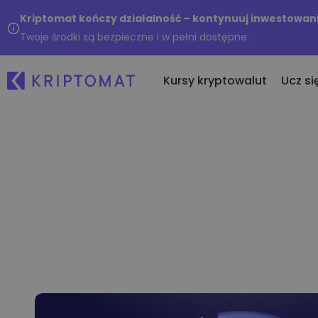
Kriptomat kończy działalność – kontynuuj inwestowani
Twoje środki są bezpieczne i w pełni dostępne.
Kursy kryptowalut
Ucz si
Os
Wszystkie ceny
Kupuj i sprzedawaj k
No
Ponad 300 kryptowalut
Kupuj ponad 300 kryptow
Co
Top wzrosty i przegrani
Wymieniaj krypto
ku
Znajdź możliwości inwestycyjne
Ponad 1,000 opcji par
...
Inteligentne portfolio
Mądry sposób na inwest
kryptowaluty
Portfel Kriptomat
Bezpieczny i prosty krypto 