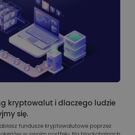
ng kryptowalut i dlaczego ludzie
yjmy się.
arabiasz fundusze kryptowalutowe poprzez
tokenów w swoim portfelu. Na blockchainach