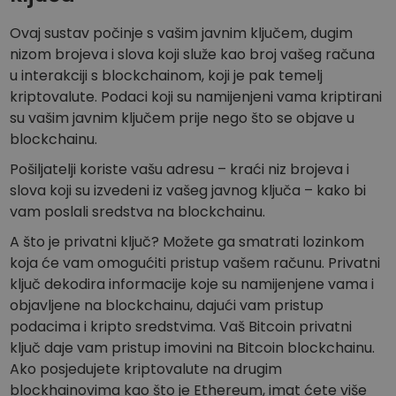
Otkrijte prilike za ulaganje
Ovaj sustav počinje s vašim javnim ključem, dugim
Analitika portfelja
nizom brojeva i slova koji služe kao broj vašeg računa
Pametni uvidi za optimalnu izvedbu
u interakciji s blockchainom, koji je pak temelj
kriptovalute. Podaci koji su namijenjeni vama kriptirani
su vašim javnim ključem prije nego što se objave u
blockchainu.
Pošiljatelji koriste vašu adresu – kraći niz brojeva i
slova koji su izvedeni iz vašeg javnog ključa – kako bi
vam poslali sredstva na blockchainu.
A što je privatni ključ? Možete ga smatrati lozinkom
koja će vam omogućiti pristup vašem računu. Privatni
ključ dekodira informacije koje su namijenjene vama i
objavljene na blockchainu, dajući vam pristup
podacima i kripto sredstvima. Vaš Bitcoin privatni
ključ daje vam pristup imovini na Bitcoin blockchainu.
Ako posjedujete kriptovalute na drugim
blockhainovima kao što je Ethereum, imat ćete više