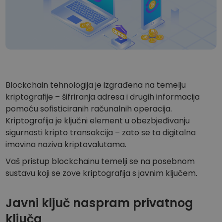
...danas biste imali
Inteligentni portfelji
Pametno ulaganje u kripto
Kriptomat novčanik
Siguran i jednostavan kripto novčanik
Istraživač ulaganja
Pronađi svoju kripto strategiju
Blockchain tehnologija je izgrađena na temelju
kriptografije – šifriranja adresa i drugih informacija
KriptoEarn
Zaradite kripto nagrade
pomoću sofisticiranih računalnih operacija.
Kriptografija je ključni element u obezbjeđivanju
Trezor
sigurnosti kripto transakcija – zato se ta digitalna
Uštedite kriptovalute za svoju budućnost
imovina naziva kriptovalutama.
Ponavljajuća kupnja
Vaš pristup blockchainu temelji se na posebnom
Redovita planirana ulaganja (DCA)
sustavu koji se zove kriptografija s javnim ključem.
Upozorenja o cijenama
Stalna ažuriranja cijena vaših omiljenih tokena
Javni ključ naspram privatnog
ključa
Istražite sredstva