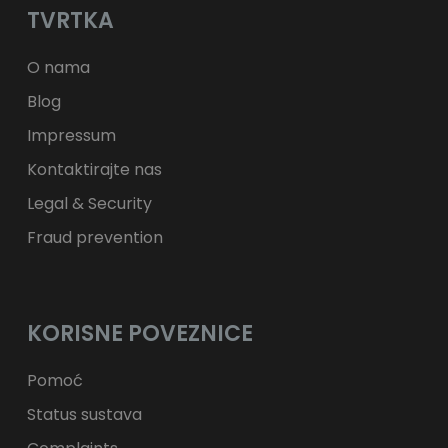
TVRTKA
ft
HUF
kr.
DKK
zł
PLN
O nama
Blog
Impressum
Kontaktirajte nas
Legal & Security
Fraud prevention
KORISNE POVEZNICE
Pomoć
Status sustava