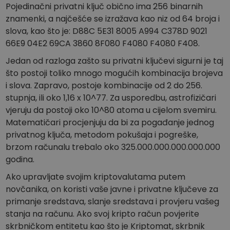
Pojedinačni privatni ključ obično ima 256 binarnih
znamenki, a najčešće se izražava kao niz od 64 broja i
slova, kao što je: D88C 5E31 8005 A994 C378D 9021
66E9 04E2 69CA 3860 8F080 F4080 F4080 F408.
Jedan od razloga zašto su privatni ključevi sigurni je taj
što postoji toliko mnogo mogućih kombinacija brojeva
i slova. Zapravo, postoje kombinacije od 2 do 256.
stupnja, ili oko 1,16 x 10^77. Za usporedbu, astrofizičari
vjeruju da postoji oko 10^80 atoma u cijelom svemiru.
Matematičari procjenjuju da bi za pogađanje jednog
privatnog ključa, metodom pokušaja i pogreške,
brzom računalu trebalo oko 325.000.000.000.000.000
godina.
Ako upravljate svojim kriptovalutama putem
novčanika, on koristi vaše javne i privatne ključeve za
primanje sredstava, slanje sredstava i provjeru vašeg
stanja na računu. Ako svoj kripto račun povjerite
skrbničkom entitetu kao što je Kriptomat, skrbnik