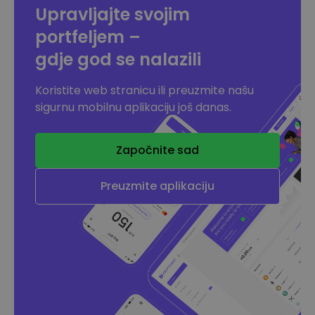
Upravljajte svojim
portfeljem –
gdje god se nalazili
Koristite web stranicu ili preuzmite našu
sigurnu mobilnu aplikaciju još danas.
Započnite sad
Preuzmite aplikaciju