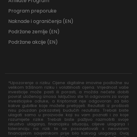
Affiliate Program
Program preporuke
Naknade i ograničenja (EN)
Podržane zemlje (EN)
Podržane akcije (EN)
*Upozorenje o riziku: Cijene digitalne imovine podložne su
velikom tržišnom riziku i volatilnosti cijena. Vrijednost vaše
investicije može pasti ili porasti, a možda nećete dobiti
povrat uloženog iznosa. Isključivo ste Vi odgovorni za svoje
investicijske odluke, a Kriptomat nije odgovoran za bilo
kakve gubitke koje možete pretrpjeti. Rezultati iz prošlosti
nisu pouzdan pokazatelj budućih rezultata. Trebali biste
ulagati samo u proizvode koji su vam poznati i za koje
razumijete rizike. Trebali biste pažljivo razmotriti svoje
iskustvo ulaganja, financijsku situaciju, ciljeve ulaganja i
toleranciju na rizik te se posavjetovati s neovisnim
financijskim savjetnikom prije bilo kakvog ulaganja. Ovaj