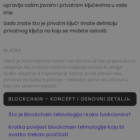
upravlja vašim javnim i privatnim ključevima u vaše
ime.
Sada znate što je privatni ključ! Imate definiciju
privatnog ključa na koju se možete osloniti.
BILJEŠKA
Tekst je informativne naravi i ne računa se kao preporuka za
ulaganje. Ne izražava osobno mišljenje autora ili usluge.
Svako ulaganje ili trgovanje je rizično, prošli prinosi nisu
jamstvo za buduće prinose – riskirajte samo onu imovinu
koju ste spremni izgubiti.
BLOCKCHAIN – KONCEPT I OSNOVNI DETALJI
Što je Blockchain tehnologija i kako funkcionira?
Kratka povijest blockchain tehnologije koju bi
svatko trebao pročitati