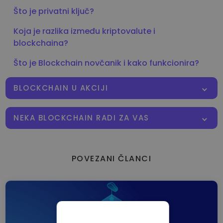
Što je privatni ključ?
Koja je razlika između kriptovalute i
blockchaina?
Što je Blockchain novčanik i kako funkcionira?
BLOCKCHAIN U AKCIJI
NEKA BLOCKCHAIN RADI ZA VAS
POVEZANI ČLANCI