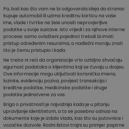
Pa, baš kao što vam ne bi odgovarala ideja da stranac
kupuje automobil ili uzima kreditnu karticu na vaše
ime, vlade i tvrtke ne žele unositi neprovjerljive
podatke u svoje sustave. Isto vrijedi i za njihove interne
procese: samo ovlašteni pojedinci trebali bi imati
pristup određenim resursima, a nadležni moraju znati
tko je čemu pristupio i kada.
Ne treba ni reći da organizacije vrlo ozbiljno shvaćaju
sigurnost podataka o klijentima koji se čuvaju u dosjeu.
Ove informacije mogu uključivati korisnička imena,
lozinke, evidenciju poziva, povijest transakcija i
kreditne podatke, medicinske podatke i druge
podatke jedinstvene za vas.
Briga o privatnosti je najvažnija kada je u pitanju
upravljanje identitetom, a to se posebno odnosi na
dokumente koje je izdala vlada, kao što su putovnice i
vozačke dozvole. Rodni listovi trajni su primjer papirne