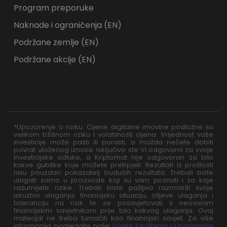
Program preporuke
Naknade i ograničenja (EN)
Podržane zemlje (EN)
Podržane akcije (EN)
*Upozorenje o riziku: Cijene digitalne imovine podložne su
velikom tržišnom riziku i volatilnosti cijena. Vrijednost vaše
investicije može pasti ili porasti, a možda nećete dobiti
povrat uloženog iznosa. Isključivo ste Vi odgovorni za svoje
investicijske odluke, a Kriptomat nije odgovoran za bilo
kakve gubitke koje možete pretrpjeti. Rezultati iz prošlosti
nisu pouzdan pokazatelj budućih rezultata. Trebali biste
ulagati samo u proizvode koji su vam poznati i za koje
razumijete rizike. Trebali biste pažljivo razmotriti svoje
iskustvo ulaganja, financijsku situaciju, ciljeve ulaganja i
toleranciju na rizik te se posavjetovati s neovisnim
financijskim savjetnikom prije bilo kakvog ulaganja. Ovaj
materijal ne treba tumačiti kao financijski savjet. Za više
informacija pogledajte naše
Uvjete korištenja
i
Upozorenje