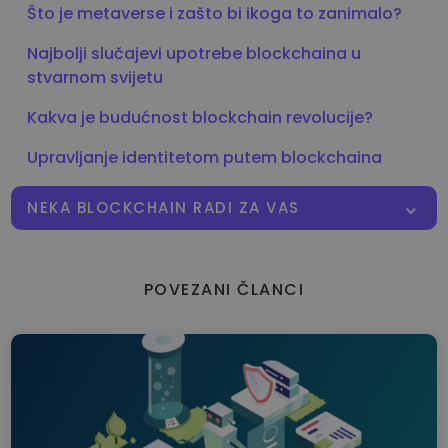
Što je metaverse i zašto bi ikoga to zanimalo?
Najbolji slučajevi upotrebe blockchaina u
stvarnom svijetu
Kakva je budućnost blockchain revolucije?
Upravljanje identitetom putem blockchaina
NEKA BLOCKCHAIN RADI ZA VAS
POVEZANI ČLANCI