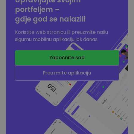
portfeljem –
gdje god se nalazili
Koristite web stranicu ili preuzmite našu
sigurnu mobilnu aplikaciju još danas.
Započnite sad
Preuzmite aplikaciju