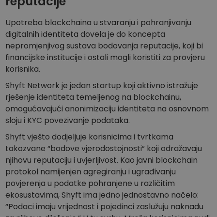
reputacije
Upotreba blockchaina u stvaranju i pohranjivanju
digitalnih identiteta dovela je do koncepta
nepromjenjivog sustava bodovanja reputacije, koji bi
financijske institucije i ostali mogli koristiti za provjeru
korisnika.
Shyft Network je jedan startup koji aktivno istražuje
rješenje identiteta temeljenog na blockchainu,
omogućavajući anonimizaciju identiteta na osnovnom
sloju i KYC povezivanje podataka.
Shyft vješto dodjeljuje korisnicima i tvrtkama
takozvane “bodove vjerodostojnosti” koji odražavaju
njihovu reputaciju i uvjerljivost. Kao javni blockchain
protokol namijenjen agregiranju i ugrađivanju
povjerenja u podatke pohranjene u različitim
ekosustavima, Shyft ima jedno jednostavno načelo:
“Podaci imaju vrijednost i pojedinci zaslužuju naknadu