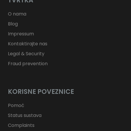
TVRTKA
ft
HUF
kr.
DKK
zł
PLN
O nama
Blog
Impressum
Kontaktirajte nas
Legal & Security
Fraud prevention
KORISNE POVEZNICE
Pomoć
Status sustava
Complaints