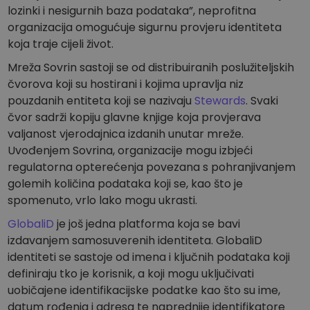
lozinki i nesigurnih baza podataka”, neprofitna
organizacija omogućuje sigurnu provjeru identiteta
koja traje cijeli život.
Mreža Sovrin sastoji se od distribuiranih poslužiteljskih
čvorova koji su hostirani i kojima upravlja niz
pouzdanih entiteta koji se nazivaju
Stewards
. Svaki
čvor sadrži kopiju glavne knjige koja provjerava
valjanost vjerodajnica izdanih unutar mreže.
Uvođenjem Sovrina, organizacije mogu izbjeći
regulatorna opterećenja povezana s pohranjivanjem
golemih količina podataka koji se, kao što je
spomenuto, vrlo lako mogu ukrasti.
GlobaliD
je još jedna platforma koja se bavi
izdavanjem samosuverenih identiteta. GlobaliD
identiteti se sastoje od imena i ključnih podataka koji
definiraju tko je korisnik, a koji mogu uključivati
uobičajene identifikacijske podatke kao što su ime,
datum rođenja i adresa te naprednije identifikatore