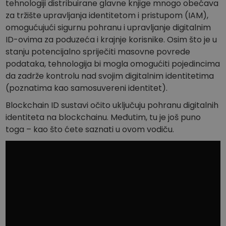
tehnologiji distribuirane glavne knjige mnogo obećava
za tržište upravljanja identitetom i pristupom (IAM),
omogućujući sigurnu pohranu i upravljanje digitalnim
ID-ovima za poduzeća i krajnje korisnike. Osim što je u
stanju potencijalno spriječiti masovne povrede
podataka, tehnologija bi mogla omogućiti pojedincima
da zadrže kontrolu nad svojim digitalnim identitetima
(poznatima kao samosuvereni identitet).
Blockchain ID sustavi očito uključuju pohranu digitalnih
identiteta na blockchainu. Međutim, tu je još puno
toga – kao što ćete saznati u ovom vodiču.