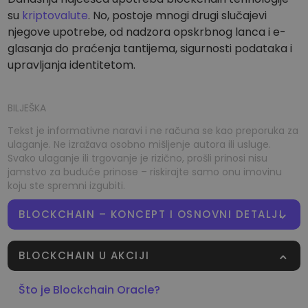
su
kriptovalute
. No, postoje mnogi drugi slučajevi
njegove upotrebe, od nadzora opskrbnog lanca i e-
glasanja do praćenja tantijema, sigurnosti podataka i
upravljanja identitetom.
BILJEŠKA
Tekst je informativne naravi i ne računa se kao preporuka za
ulaganje. Ne izražava osobno mišljenje autora ili usluge.
Svako ulaganje ili trgovanje je rizično, prošli prinosi nisu
jamstvo za buduće prinose – riskirajte samo onu imovinu
koju ste spremni izgubiti.
BLOCKCHAIN – KONCEPT I OSNOVNI DETALJI
BLOCKCHAIN U AKCIJI
Što je Blockchain Oracle?