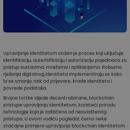
...danas biste imali
Inteligentni portfelji
Pametno ulaganje u kripto
Kriptomat novčanik
Siguran i jednostavan kripto novčanik
Istraživač ulaganja
Pronađi svoju kripto strategiju
Upravljanje identitetom složen je proces koji uključuje
KriptoEarn
identifikaciju, autentifikaciju i autorizaciju pojedinaca za
Zaradite kripto nagrade
pristup sustavima, mrežama i aplikacijama. Robusna
rješenja digitalnog identiteta implementiraju se kako
Trezor
Uštedite kriptovalute za svoju budućnost
bi se smanjio rizik od prijevare, krađe identiteta i
povrede podataka.
Ponavljajuća kupnja
Redovita planirana ulaganja (DCA)
Brojne tvrtke slijede decentralizirane, blockchain
pristupe upravljanju identitetom, koristeći prirodu
Upozorenja o cijenama
tehnologije koja je zaštićena od neovlaštenog
Stalna ažuriranja cijena vaših omiljenih tokena
pristupa. U ovom vodiču pogledat ćemo neke
značajne primjere upravljanja blockchain identitetom
Istražite sredstva