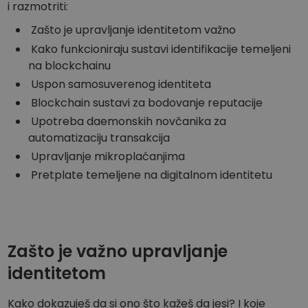
Otkrijte prilike za ulaganje
i razmotriti:
Zašto je upravljanje identitetom važno
Analitika portfelja
Pametni uvidi za optimalnu izvedbu
Kako funkcioniraju sustavi identifikacije temeljeni
na blockchainu
Uspon samosuverenog identiteta
Blockchain sustavi za bodovanje reputacije
Upotreba daemonskih novčanika za
automatizaciju transakcija
Upravljanje mikroplaćanjima
Pretplate temeljene na digitalnom identitetu
Zašto je važno upravljanje
identitetom
Kako dokazuješ da si ono što kažeš da jesi? I koje