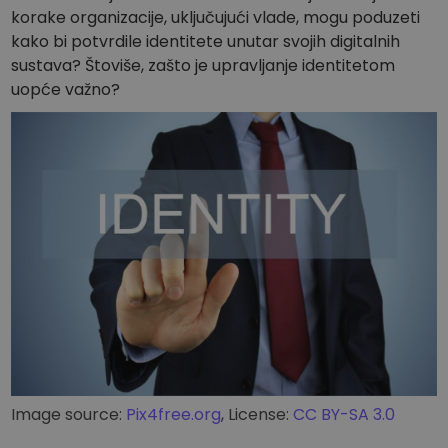
korake organizacije, uključujući vlade, mogu poduzeti
kako bi potvrdile identitete unutar svojih digitalnih
sustava? Štoviše, zašto je upravljanje identitetom
uopće važno?
Image source:
Pix4free.org
, License:
CC BY-SA 3.0