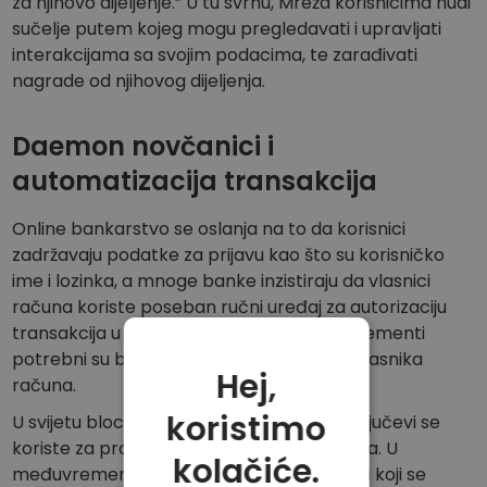
za njihovo dijeljenje.” U tu svrhu, Mreža korisnicima nudi
sučelje putem kojeg mogu pregledavati i upravljati
interakcijama sa svojim podacima, te zarađivati
nagrade od njihovog dijeljenja.
Daemon novčanici i
automatizacija transakcija
Online bankarstvo se oslanja na to da korisnici
zadržavaju podatke za prijavu kao što su korisničko
ime i lozinka, a mnoge banke inzistiraju da vlasnici
računa koriste poseban ručni uređaj za autorizaciju
transakcija u kupnji. Zajedno, ovi različiti elementi
potrebni su banci za provjeru identiteta vlasnika
Hej,
računa.
koristimo
U svijetu blockchaina, međutim, privatni ključevi se
koriste za provjeru transakcija kriptovaluta. U
kolačiće.
međuvremenu, Daemon novčanici su alati koji se