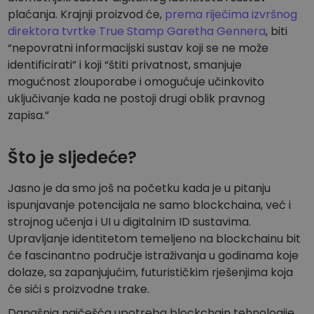
plaćanja. Krajnji proizvod će,
prema riječima izvršnog
direktora tvrtke True Stamp Garetha Gennera
, biti
“nepovratni informacijski sustav koji se ne može
identificirati” i koji “štiti privatnost, smanjuje
mogućnost zlouporabe i omogućuje učinkovito
uključivanje kada ne postoji drugi oblik pravnog
zapisa.”
Što je sljedeće?
Jasno je da smo još na početku kada je u pitanju
ispunjavanje potencijala ne samo blockchaina, već i
strojnog učenja i UI u digitalnim ID sustavima.
Upravljanje identitetom temeljeno na blockchainu bit
će fascinantno područje istraživanja u godinama koje
dolaze, sa zapanjujućim, futurističkim rješenjima koja
će sići s proizvodne trake.
Današnja najčešća upotreba blockchain tehnologije