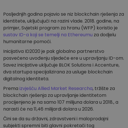
Posljednjih godina pojavio se niz blockchain rješenja za
identitete, uključujući na razini vlade. 2018. godine, na
primjer, Svjetski program za hranu (WFP) koristio je
sustav ID-a koji se temelji na Ethereumu
za dodjelu
humanitarne pomoći.
Inicijativa ID2020 je pak globalno partnerstvo
posvećeno uvođenju sljedeće ere u upravljanju ID-om.
Savez inicijative uključuje BLOK Solutions i Accenture,
dva startupa specijalizirana za usluge blockchain
digitalnog identiteta.
Prema
izvješću Allied Market Researcha
, tržište za
blockchain rješenja za upravljanje identitetom
procijenjeno je na samo 107 milijuna dolara u 2018., a
narasti će na 11,46 milijardi dolara u 2026.
Čini se da su državni, zdravstveni i maloprodajni
subjekti spremni biti glavni pokretači tog