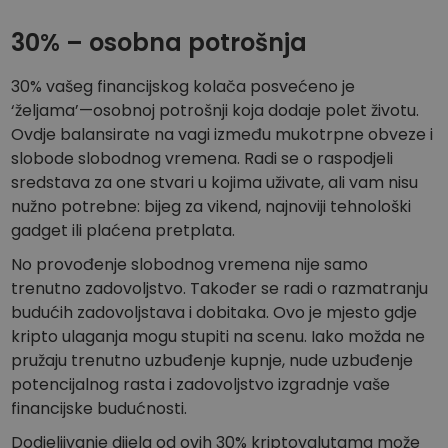
30% – osobna potrošnja
30% vašeg financijskog kolača posvećeno je
‘željama’—osobnoj potrošnji koja dodaje polet životu.
Ovdje balansirate na vagi između mukotrpne obveze i
slobode slobodnog vremena. Radi se o raspodjeli
sredstava za one stvari u kojima uživate, ali vam nisu
nužno potrebne: bijeg za vikend, najnoviji tehnološki
gadget ili plaćena pretplata.
No provođenje slobodnog vremena nije samo
trenutno zadovoljstvo. Također se radi o razmatranju
budućih zadovoljstava i dobitaka. Ovo je mjesto gdje
kripto ulaganja mogu stupiti na scenu. Iako možda ne
pružaju trenutno uzbuđenje kupnje, nude uzbuđenje
potencijalnog rasta i zadovoljstvo izgradnje vaše
financijske budućnosti.
Dodjeljivanje dijela od ovih 30% kriptovalutama može