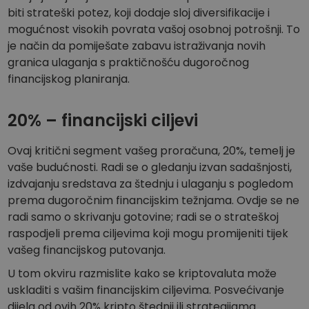
biti strateški potez, koji dodaje sloj diversifikacije i
mogućnost visokih povrata vašoj osobnoj potrošnji. To
je način da pomiješate zabavu istraživanja novih
granica ulaganja s praktičnošću dugoročnog
financijskog planiranja.
20% – financijski ciljevi
Ovaj kritični segment vašeg proračuna, 20%, temelj je
vaše budućnosti. Radi se o gledanju izvan sadašnjosti,
izdvajanju sredstava za štednju i ulaganju s pogledom
prema dugoročnim financijskim težnjama. Ovdje se ne
radi samo o skrivanju gotovine; radi se o strateškoj
raspodjeli prema ciljevima koji mogu promijeniti tijek
vašeg financijskog putovanja.
U tom okviru razmislite kako se kriptovaluta može
uskladiti s vašim financijskim ciljevima. Posvećivanje
dijela od ovih 20% kripto štednji ili strategijama