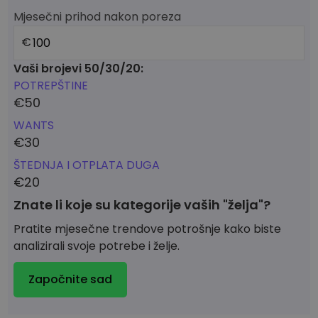
Mjesečni prihod nakon poreza
€
Vaši brojevi 50/30/20:
POTREPŠTINE
€
50
WANTS
€
30
ŠTEDNJA I OTPLATA DUGA
€
20
Znate li koje su kategorije vaših "želja"?
Pratite mjesečne trendove potrošnje kako biste
analizirali svoje potrebe i želje.
Započnite sad