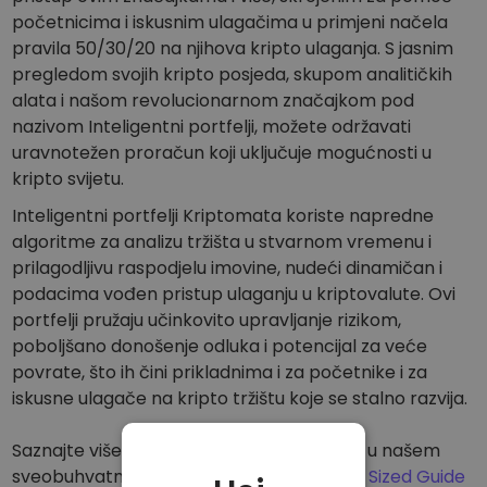
početnicima i iskusnim ulagačima u primjeni načela
pravila 50/30/20 na njihova kripto ulaganja. S jasnim
pregledom svojih kripto posjeda, skupom analitičkih
alata i našom revolucionarnom značajkom pod
nazivom Inteligentni portfelji, možete održavati
uravnotežen proračun koji uključuje mogućnosti u
kripto svijetu.
Inteligentni portfelji Kriptomata koriste napredne
algoritme za analizu tržišta u stvarnom vremenu i
prilagodljivu raspodjelu imovine, nudeći dinamičan i
podacima vođen pristup ulaganju u kriptovalute. Ovi
portfelji pružaju učinkovito upravljanje rizikom,
poboljšano donošenje odluka i potencijal za veće
povrate, što ih čini prikladnima i za početnike i za
iskusne ulagače na kripto tržištu koje se stalno razvija.
Saznajte više o ovoj inovativnoj tehnologiji u našem
sveobuhvatnom vodiču:
Kriptomat’s Byte Sized Guide