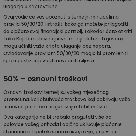
Otkrijte prilike za ulaganje
ulaganja u kriptovalute.
Analitika portfelja
Ovaj vodič će vas upoznati s temeljnim načelima
Pametni uvidi za optimalnu izvedbu
pravila 50/30/20 i istražiti kako ga možete prilagoditi
da ojačate svoj financijski portfelj. Također ćete otkriti
kako Kriptomatovi najsuvremeniji alati za trgovanje
mogu učiniti vaše kripto ulaganje bez napora.
Ovladavanje pravilom 50/30/20 moglo bi promijeniti
igru u postizanju vaših novčanih ciljeva.
50% – osnovni troškovi
Osnovni troškovi temelj su vašeg mjesečnog
proračuna, koji obuhvaća troškove koji pokrivaju vaše
osnovne potrebe i osiguravaju stabilan život.
Ova kategorija ne bi trebala progutati više od
polovice vašeg prihoda i obično uključuje plaćanje
stanarine ili hipoteke, namirnice, režije, prijevoz i