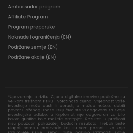
Ambassador program
Affiliate Program
Program preporuke
Naknade i ograničenja (EN)
Podržane zemlje (EN)
Podržane akcije (EN)
*Upozorenje o riziku: Cijene digitalne imovine podložne su
velikom tržišnom riziku i volatilnosti cijena. Vrijednost vaše
investicije može pasti ili porasti, a možda nećete dobiti
povrat uloženog iznosa. Isključivo ste Vi odgovorni za svoje
investicijske odluke, a Kriptomat nije odgovoran za bilo
kakve gubitke koje možete pretrpjeti. Rezultati iz prošlosti
nisu pouzdan pokazatelj budućih rezultata. Trebali biste
ulagati samo u proizvode koji su vam poznati i za koje
razumijete rizike. Trebali biste pažljivo razmotriti svoje