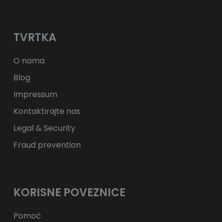
лв.
BGN
kr
NOK
Kč
CZK
L
RON
TVRTKA
ft
HUF
kr.
DKK
zł
PLN
O nama
Blog
Impressum
Kontaktirajte nas
Legal & Security
Fraud prevention
KORISNE POVEZNICE
Pomoć