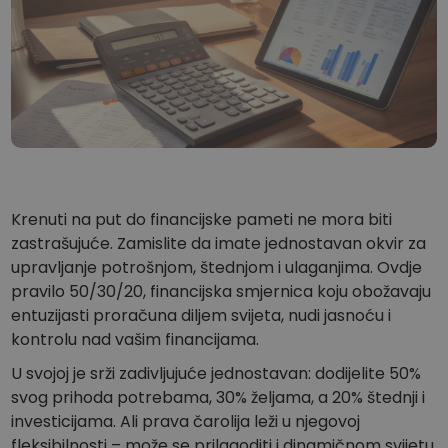
...danas biste imali
Inteligentni portfelji
Pametno ulaganje u kripto
Kriptomat novčanik
Siguran i jednostavan kripto novčanik
Istraživač ulaganja
Pronađi svoju kripto strategiju
KriptoEarn
Zaradite kripto nagrade
Krenuti na put do financijske pameti ne mora biti
zastrašujuće. Zamislite da imate jednostavan okvir za
Trezor
upravljanje potrošnjom, štednjom i ulaganjima. Ovdje
Uštedite kriptovalute za svoju budućnost
pravilo 50/30/20, financijska smjernica koju obožavaju
entuzijasti proračuna diljem svijeta, nudi jasnoću i
Ponavljajuća kupnja
Redovita planirana ulaganja (DCA)
kontrolu nad vašim financijama.
U svojoj je srži zadivljujuće jednostavan: dodijelite 50%
Upozorenja o cijenama
Stalna ažuriranja cijena vaših omiljenih tokena
svog prihoda potrebama, 30% željama, a 20% štednji i
investicijama. Ali prava čarolija leži u njegovoj
Istražite sredstva
fleksibilnosti – može se prilagoditi i dinamičnom svijetu