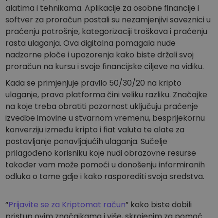
alatima i tehnikama. Aplikacije za osobne financije i
softver za proračun postali su nezamjenjivi saveznici u
praćenju potrošnje, kategorizaciji troškova i praćenju
rasta ulaganja. Ova digitalna pomagala nude
nadzorne ploče i upozorenja kako biste držali svoj
proračun na kursu i svoje financijske ciljeve na vidiku.
Kada se primjenjuje pravilo 50/30/20 na kripto
ulaganje, prava platforma čini veliku razliku. Značajke
na koje treba obratiti pozornost uključuju praćenje
izvedbe imovine u stvarnom vremenu, besprijekornu
konverziju između kripto i fiat valuta te alate za
postavljanje ponavljajućih ulaganja. Sučelje
prilagođeno korisniku koje nudi obrazovne resurse
također vam može pomoći u donošenju informiranih
odluka o tome gdje i kako rasporediti svoja sredstva.
“
Prijavite se za Kriptomat račun
” kako biste dobili
pristup ovim značajkama i više, skrojenim za pomoć