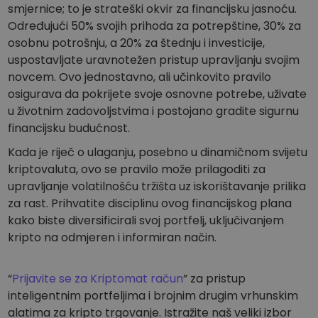
smjernice; to je strateški okvir za financijsku jasnoću.
Određujući 50% svojih prihoda za potrepštine, 30% za
osobnu potrošnju, a 20% za štednju i investicije,
uspostavljate uravnotežen pristup upravljanju svojim
novcem. Ovo jednostavno, ali učinkovito pravilo
osigurava da pokrijete svoje osnovne potrebe, uživate
u životnim zadovoljstvima i postojano gradite sigurnu
financijsku budućnost.
Kada je riječ o ulaganju, posebno u dinamičnom svijetu
kriptovaluta, ovo se pravilo može prilagoditi za
upravljanje volatilnošću tržišta uz iskorištavanje prilika
za rast. Prihvatite disciplinu ovog financijskog plana
kako biste diversificirali svoj portfelj, uključivanjem
kripto na odmjeren i informiran način.
“
Prijavite se za Kriptomat račun
” za pristup
inteligentnim portfeljima i brojnim drugim vrhunskim
alatima za kripto trgovanje. Istražite naš veliki izbor