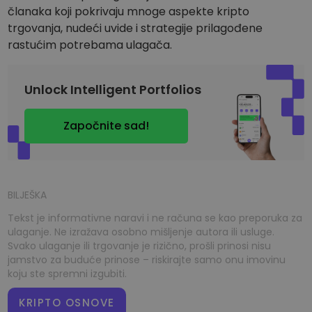
članaka koji pokrivaju mnoge aspekte kripto
trgovanja, nudeći uvide i strategije prilagođene
rastućim potrebama ulagača.
Unlock Intelligent Portfolios
Započnite sad!
BILJEŠKA
Tekst je informativne naravi i ne računa se kao preporuka za
ulaganje. Ne izražava osobno mišljenje autora ili usluge.
Svako ulaganje ili trgovanje je rizično, prošli prinosi nisu
jamstvo za buduće prinose – riskirajte samo onu imovinu
koju ste spremni izgubiti.
KRIPTO OSNOVE