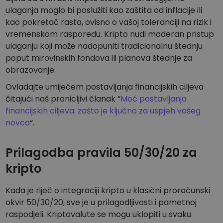
ulaganja moglo bi poslužiti kao zaštita od inflacije ili
kao pokretač rasta, ovisno o vašoj toleranciji na rizik i
vremenskom rasporedu. Kripto nudi moderan pristup
ulaganju koji može nadopuniti tradicionalnu štednju
poput mirovinskih fondova ili planova štednje za
obrazovanje.
Ovladajte umijećem postavljanja financijskih ciljeva
čitajući naš pronicljivi članak “
Moć postavljanja
financijskih ciljeva: zašto je ključno za uspjeh vašeg
novca
“.
Prilagodba pravila 50/30/20 za
kripto
Kada je riječ o integraciji kripto u klasični proračunski
okvir 50/30/20, sve je u prilagodljivosti i pametnoj
raspodjeli. Kriptovalute se mogu uklopiti u svaku