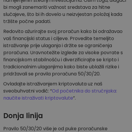
namijenjenih štednji i investicijama. Osim toga, ulagači
bi mogli zanemariti važnost sredstava za hitne
CILJANOST
slučajeve, što bi ih dovelo u neizvjestan položaj kada
FUNKCIONALNOST
tržište počne padati.
Redovito ažurirajte svoj proračun kako bi odražavao
vaš financijski status i ciljeve. Provedite temeljito
istraživanje prije ulaganja i držite se ograničenja
proračuna. Uravnotežite izglede za visoke povrate s
financijskom stabilnošću i diverzificirajte se kripto i
tradicionalnim ulaganjima kako biste ublažili rizike i
pridržavali se pravila proračuna 50/30/20.
Ovladajte istraživanjem kriptovaluta uz naš
sveobuhvatni vodič: “
Od početnika do stručnjaka:
naučite istraživati kriptovalute
”.
Donja linija
Pravilo 50/30/20 više je od puke proračunske