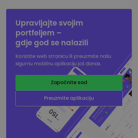
Upravljajte svojim
portfeljem –
gdje god se nalazili
Koristite web stranicu ili preuzmite našu
sigurnu mobilnu aplikaciju još danas.
Započnite sad
Preuzmite aplikaciju