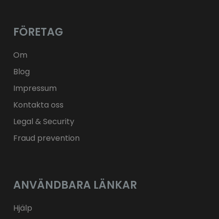
лв.
BGN
kr
NOK
Kč
CZK
L
RON
FÖRETAG
ft
HUF
kr.
DKK
zł
PLN
Om
Blog
Impressum
Kontakta oss
Legal & Security
Fraud prevention
ANVÄNDBARA LÄNKAR
Hjälp