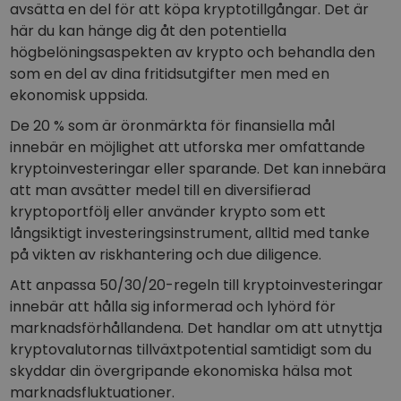
avsätta en del för att köpa kryptotillgångar. Det är
här du kan hänge dig åt den potentiella
högbelöningsaspekten av krypto och behandla den
som en del av dina fritidsutgifter men med en
ekonomisk uppsida.
De 20 % som är öronmärkta för finansiella mål
innebär en möjlighet att utforska mer omfattande
kryptoinvesteringar eller sparande. Det kan innebära
att man avsätter medel till en diversifierad
kryptoportfölj eller använder krypto som ett
långsiktigt investeringsinstrument, alltid med tanke
på vikten av riskhantering och due diligence.
Att anpassa 50/30/20-regeln till kryptoinvesteringar
innebär att hålla sig informerad och lyhörd för
marknadsförhållandena. Det handlar om att utnyttja
kryptovalutornas tillväxtpotential samtidigt som du
skyddar din övergripande ekonomiska hälsa mot
marknadsfluktuationer.