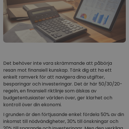
...skulle det idag vara värt
Intelligenta portföljer
Smart sätt att investera i krypto
Kriptomat Plånbok
En säker och enkel kryptoplånbok
Investeringsutforskaren
Hitta din kryptostrategi
KriptoEarn
Få belöningar på din krypto
Det behöver inte vara skrämmande att påbörja
resan mot finansiell kunskap. Tänk dig att ha ett
Valv
enkelt ramverk för att navigera dina utgifter,
Spara krypto inför din framtid
besparingar och investeringar. Det är här 50/30/20-
regeln, en finansiell riktlinje som älskas av
Återkommande köp
Regelbundet schemalagda investeringar (DCA)
budgetentusiaster världen över, ger klarhet och
kontroll över din ekonomi.
Prisalarm
Prisuppdateringar i realtid för dina favoritmynt
I grunden är den förtjusande enkel: fördela 50% av din
inkomst till nödvändigheter, 30% till önskningar och
Utforska tillgångar
20% till sparande och investeringar. Men den verkliga