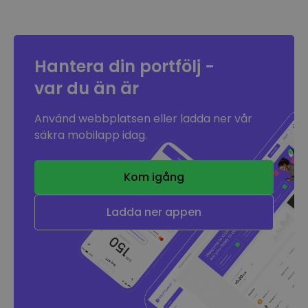
Hantera din portfölj -
var du än är
Använd webbplatsen eller ladda ner vår
säkra mobilapp idag.
Kom igång
Ladda ner appen