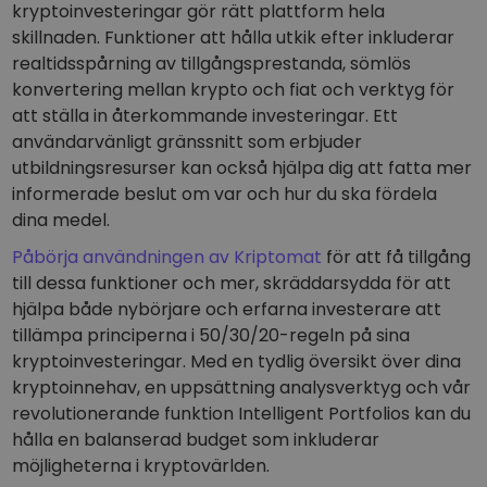
kryptoinvesteringar gör rätt plattform hela
skillnaden. Funktioner att hålla utkik efter inkluderar
realtidsspårning av tillgångsprestanda, sömlös
konvertering mellan krypto och fiat och verktyg för
att ställa in återkommande investeringar. Ett
användarvänligt gränssnitt som erbjuder
utbildningsresurser kan också hjälpa dig att fatta mer
informerade beslut om var och hur du ska fördela
dina medel.
Påbörja användningen av Kriptomat
för att få tillgång
till dessa funktioner och mer, skräddarsydda för att
hjälpa både nybörjare och erfarna investerare att
tillämpa principerna i 50/30/20-regeln på sina
kryptoinvesteringar. Med en tydlig översikt över dina
kryptoinnehav, en uppsättning analysverktyg och vår
revolutionerande funktion Intelligent Portfolios kan du
hålla en balanserad budget som inkluderar
möjligheterna i kryptovärlden.