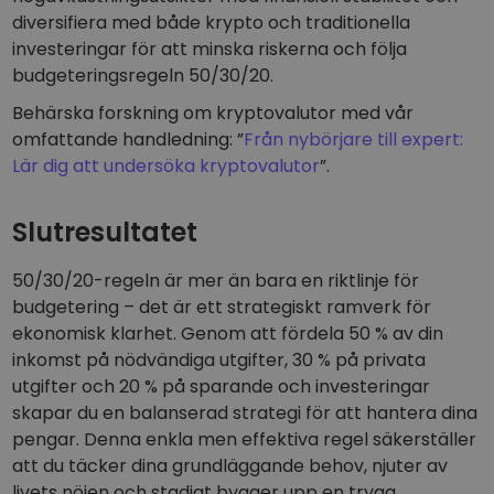
diversifiera med både krypto och traditionella
investeringar för att minska riskerna och följa
budgeteringsregeln 50/30/20.
Behärska forskning om kryptovalutor med vår
omfattande handledning: ”
Från nybörjare till expert:
Lär dig att undersöka kryptovalutor
”.
Slutresultatet
50/30/20-regeln är mer än bara en riktlinje för
budgetering – det är ett strategiskt ramverk för
ekonomisk klarhet. Genom att fördela 50 % av din
inkomst på nödvändiga utgifter, 30 % på privata
utgifter och 20 % på sparande och investeringar
skapar du en balanserad strategi för att hantera dina
pengar. Denna enkla men effektiva regel säkerställer
att du täcker dina grundläggande behov, njuter av
livets nöjen och stadigt bygger upp en trygg