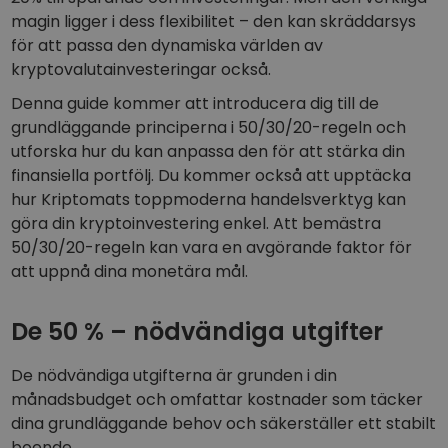
Upptäck investeringsmöjligheter
magin ligger i dess flexibilitet – den kan skräddarsys
för att passa den dynamiska världen av
Portföljanalys
Smarta insikter för optimal prestanda
kryptovalutainvesteringar också.
Denna guide kommer att introducera dig till de
grundläggande principerna i 50/30/20-regeln och
utforska hur du kan anpassa den för att stärka din
finansiella portfölj. Du kommer också att upptäcka
hur Kriptomats toppmoderna handelsverktyg kan
göra din kryptoinvestering enkel. Att bemästra
50/30/20-regeln kan vara en avgörande faktor för
att uppnå dina monetära mål.
De 50 % – nödvändiga utgifter
De nödvändiga utgifterna är grunden i din
månadsbudget och omfattar kostnader som täcker
dina grundläggande behov och säkerställer ett stabilt
boende.