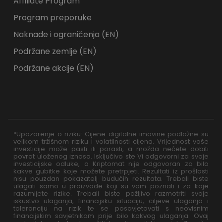
Affiliate Program
Program preporuke
Naknade i ograničenja (EN)
Podržane zemlje (EN)
Podržane akcije (EN)
*Upozorenje o riziku: Cijene digitalne imovine podložne su
velikom tržišnom riziku i volatilnosti cijena. Vrijednost vaše
investicije može pasti ili porasti, a možda nećete dobiti
povrat uloženog iznosa. Isključivo ste Vi odgovorni za svoje
investicijske odluke, a Kriptomat nije odgovoran za bilo
kakve gubitke koje možete pretrpjeti. Rezultati iz prošlosti
nisu pouzdan pokazatelj budućih rezultata. Trebali biste
ulagati samo u proizvode koji su vam poznati i za koje
razumijete rizike. Trebali biste pažljivo razmotriti svoje
iskustvo ulaganja, financijsku situaciju, ciljeve ulaganja i
toleranciju na rizik te se posavjetovati s neovisnim
financijskim savjetnikom prije bilo kakvog ulaganja. Ovaj