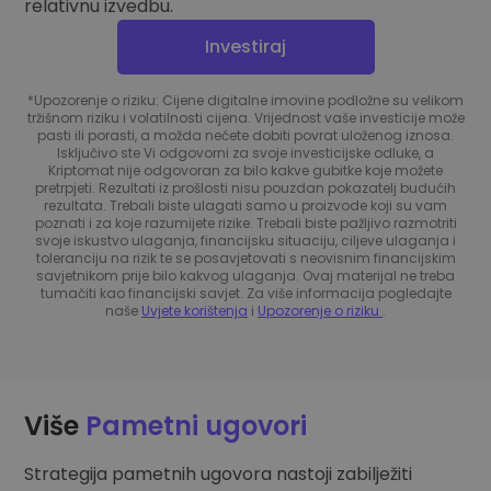
relativnu izvedbu.
Investiraj
*Upozorenje o riziku: Cijene digitalne imovine podložne su velikom
tržišnom riziku i volatilnosti cijena. Vrijednost vaše investicije može
pasti ili porasti, a možda nećete dobiti povrat uloženog iznosa.
Isključivo ste Vi odgovorni za svoje investicijske odluke, a
Kriptomat nije odgovoran za bilo kakve gubitke koje možete
pretrpjeti. Rezultati iz prošlosti nisu pouzdan pokazatelj budućih
rezultata. Trebali biste ulagati samo u proizvode koji su vam
poznati i za koje razumijete rizike. Trebali biste pažljivo razmotriti
svoje iskustvo ulaganja, financijsku situaciju, ciljeve ulaganja i
toleranciju na rizik te se posavjetovati s neovisnim financijskim
savjetnikom prije bilo kakvog ulaganja. Ovaj materijal ne treba
tumačiti kao financijski savjet. Za više informacija pogledajte
naše
Uvjete korištenja
i
Upozorenje o riziku
.
Više
Pametni ugovori
Strategija pametnih ugovora nastoji zabilježiti