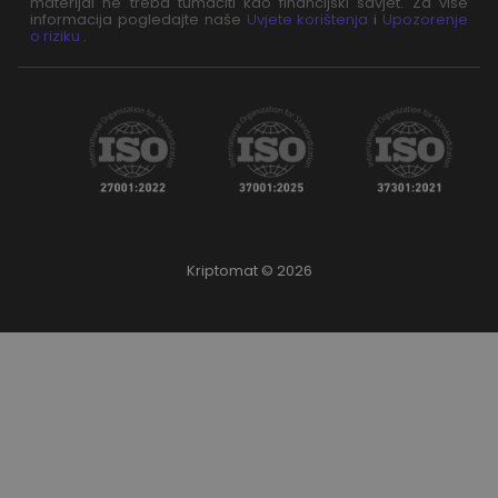
materijal ne treba tumačiti kao financijski savjet. Za više
informacija pogledajte naše
Uvjete korištenja
i
Upozorenje
o riziku
.
Kriptomat © 2026