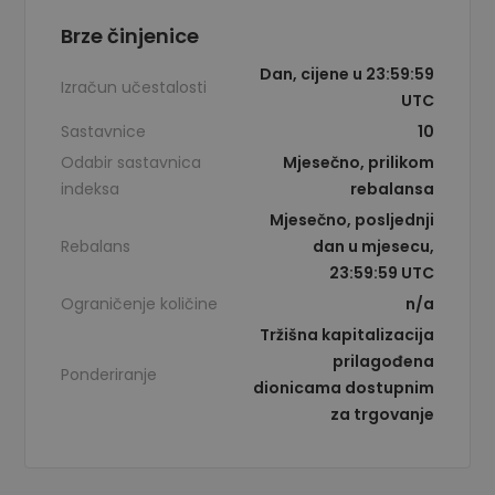
Brze činjenice
Dan, cijene u 23:59:59
Izračun učestalosti
UTC
Sastavnice
10
Odabir sastavnica
Mjesečno, prilikom
indeksa
rebalansa
Mjesečno, posljednji
Rebalans
dan u mjesecu,
23:59:59 UTC
Ograničenje količine
n/a
Tržišna kapitalizacija
prilagođena
Ponderiranje
dionicama dostupnim
za trgovanje