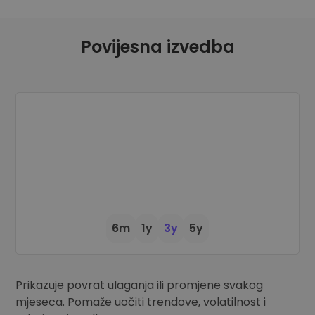
Otkrijte prilike za ulaganje
Analitika portfelja
Povijesna izvedba
Pametni uvidi za optimalnu izvedbu
6m
1y
3y
5y
Prikazuje povrat ulaganja ili promjene svakog
mjeseca. Pomaže uočiti trendove, volatilnost i