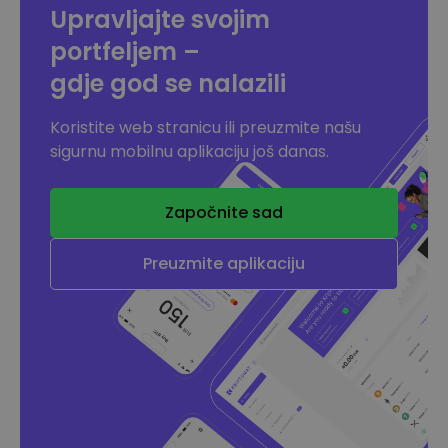
Upravljajte svojim
portfeljem –
gdje god se nalazili
Koristite web stranicu ili preuzmite našu
sigurnu mobilnu aplikaciju još danas.
Započnite sad
Preuzmite aplikaciju