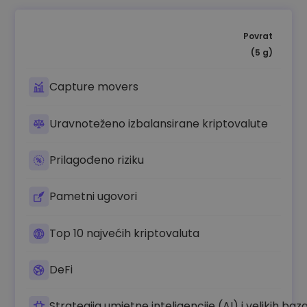
Povrat
(5 g)
Capture movers
Uravnoteženo izbalansirane kriptovalute
Prilagođeno riziku
Pametni ugovori
Top 10 najvećih kriptovaluta
DeFi
Strategija umjetne inteligencije (AI) i velikih ba