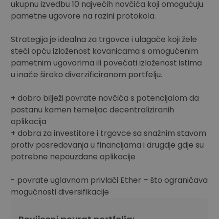
ukupnu izvedbu 10 najvećih novčića koji omogućuju
pametne ugovore na razini protokola.
Strategija je idealna za trgovce i ulagače koji žele
steći opću izloženost kovanicama s omogućenim
pametnim ugovorima ili povećati izloženost istima
u inače široko diverzificiranom portfelju.
+ dobro bilježi povrate novčića s potencijalom da
postanu kamen temeljac decentraliziranih
aplikacija
+ dobra za investitore i trgovce sa snažnim stavom
protiv posredovanja u financijama i drugdje gdje su
potrebne nepouzdane aplikacije
- povrate uglavnom privlači Ether – što ograničava
mogućnosti diversifikacije