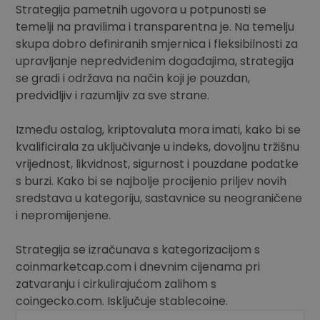
Strategija pametnih ugovora u potpunosti se
temelji na pravilima i transparentna je. Na temelju
skupa dobro definiranih smjernica i fleksibilnosti za
upravljanje nepredviđenim događajima, strategija
se gradi i održava na način koji je pouzdan,
predvidljiv i razumljiv za sve strane.
Između ostalog, kriptovaluta mora imati, kako bi se
kvalificirala za uključivanje u indeks, dovoljnu tržišnu
vrijednost, likvidnost, sigurnost i pouzdane podatke
s burzi. Kako bi se najbolje procijenio priljev novih
sredstava u kategoriju, sastavnice su neograničene
i nepromijenjene.
Strategija se izračunava s kategorizacijom s
coinmarketcap.com i dnevnim cijenama pri
zatvaranju i cirkulirajućom zalihom s
coingecko.com. Isključuje stablecoine.