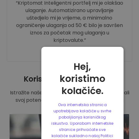
Kriptomat Inteligentni portfelj mi je olakšao
ulaganje. Automatizirano upravljanje
uštedjelo mi je vrijeme, a minimalno
ograničenje ulaganja od 50 € bilo je savršen
iznos za početak mog ulaganja u
kriptovalute.
- Kevin, 34
Hej,
koristimo
Korisni resursi za pomoć
kolačiće.
Istražite naše detaljne vodiče kako biste povećali
svoj potencijal ulaganja u Inteligentni portfelj
Ova internetska stranica
upotrebljava kolačiće u svrhe
poboljšanja korisničkog
iskustva. Uporabom internetske
stranice prihvaćate sve
kolačiće sukladno našoj Politici