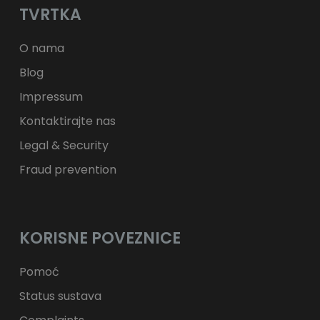
TVRTKA
ft
HUF
kr.
DKK
zł
PLN
O nama
Blog
Impressum
Kontaktirajte nas
Legal & Security
Fraud prevention
KORISNE POVEZNICE
Pomoć
Status sustava