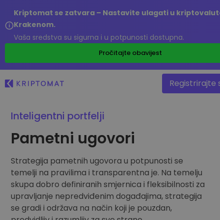
Kriptomat se zatvara – Nastavite ulagati u kriptovalut
Krakenom.
Vaša sredstva su sigurna i u potpunosti dostupna.
Pročitajte obavijest
Registrirajte 
Inteligentni portfelji
Sve cijene
Pametni ugovori
Više od 300 kriptovaluta
Najveći Pad i Rast
Strategija pametnih ugovora u potpunosti se
Pronađite mogućnosti ulaganja
Kupite i prodajte kriptovalute
temelji na pravilima i transparentna je. Na temelju
Kupite preko 300 kriptovaluta
skupa dobro definiranih smjernica i fleksibilnosti za
Nedavno dodani
Novi tokeni dodani na Kriptomat
upravljanje nepredviđenim događajima, strategija
Razmjenite kriptovalute
se gradi i održava na način koji je pouzdan,
Više od 1000 parova
Da ste investirali 100 eura u…
predvidljiv i razumljiv za sve strane.