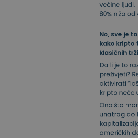
većine ljudi.
80% niža od 
No, sve je t
kako kripto t
klasičnih trž
Da li je to 
preživjeti? R
aktivirati “l
kripto neće u
Ono što mora
unatrag do l
kapitalizacij
američkih do