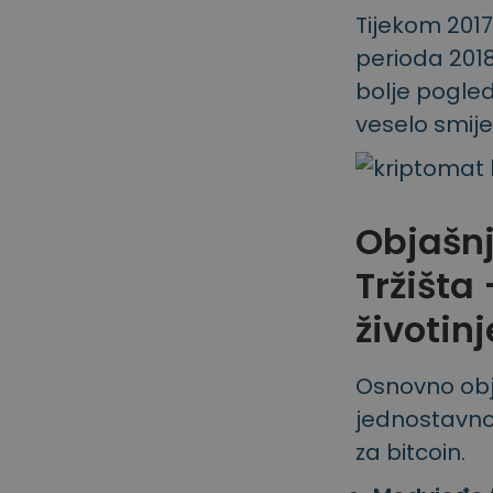
Tijekom 2017.
perioda 2018
bolje pogleda
veselo smije
Objašnj
Tržišta
životinj
Osnovno obja
jednostavno 
za bitcoin.