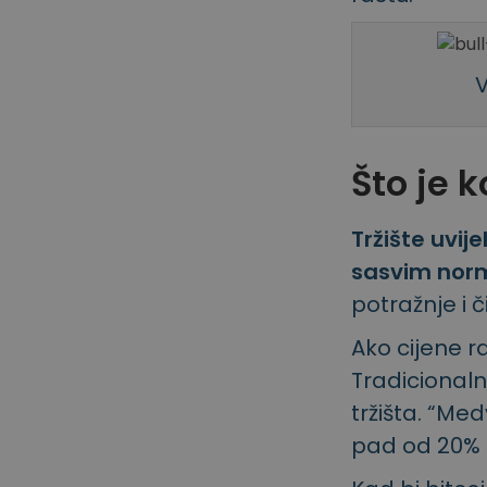
V
Što je k
Tržište uvije
sasvim nor
potražnje i č
Ako cijene r
Tradicionaln
tržišta. “Me
pad od 20% 