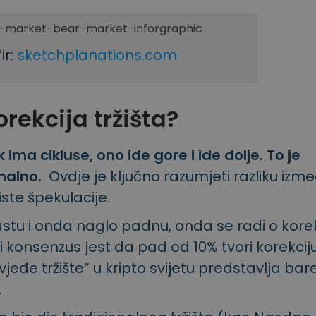
ir:
sketchplanations.com
orekcija tržišta?
k ima cikluse, ono ide gore i ide dolje. To je
malno.
Ovdje je ključno razumjeti razliku izm
iste špekulacije.
astu i onda naglo padnu, onda se radi o korekc
i konsenzus jest da pad od 10% tvori korekcij
dvjeđe tržište” u kripto svijetu predstavlja ba
.