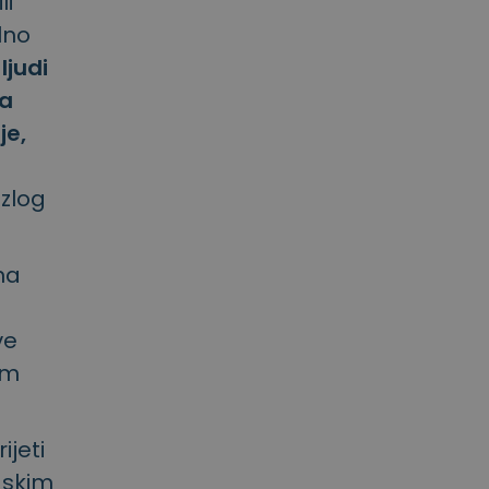
li
alno
ljudi
va
je,
azlog
na
ve
om
ijeti
dskim