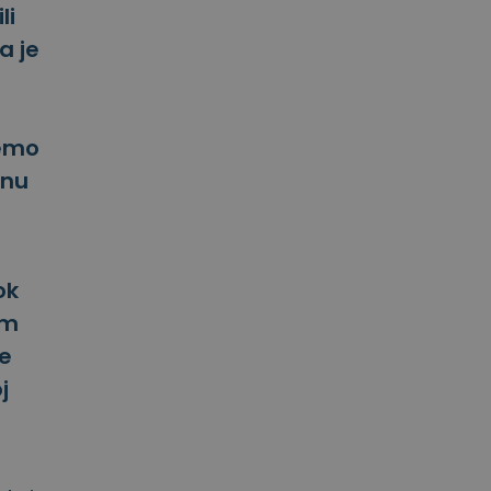
li
a je
vemo
čnu
ok
im
je
j