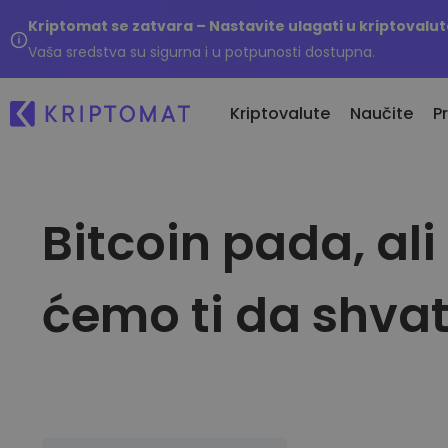
Kriptomat se zatvara – Nastavite ulagati u kriptovalu
Vaša sredstva su sigurna i u potpunosti dostupna.
Kriptovalute
Naučite
P
Bitcoin pada, al
Ne
Sve cijene
Kupite i prodajte kriptoval
No
Više od 300 kriptovaluta
Kupite preko 300 kriptovaluta
Da
Najveći Pad i Rast
Razmjenite kriptovalute
ćemo ti da shvat
...
Pronađite mogućnosti ulaganja
Više od 1000 parova
Inteligentni portfelji
Pametno ulaganje u kripto
Kriptomat novčanik
Siguran i jednostavan kripto
novčanik