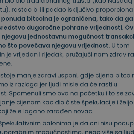
n bio dio tradicionalnog tržišta (kao Nasdaq i
štu), rastao bi ili padao isključivo proporcion
 ponuda bitcoina je ograničena, tako da ga 
 sredstvo dugoročne pohrane vrijednosti. O
uz njegovu jednostavnu mogućnost transakci
ono što povećava njegovu vrijednost.
U tom
in je vrijedan i rijedak, pružajući nam zdrav r
jene.
toje manje zdravi usponi, gdje cijena bitcoi
o iz razloga jer ljudi misle da će rasti u
t. Spomenuli smo ovo na početku i to se zo
janje cijenom kao dio čiste špekulacije i želj
koji žele lagano zarađen novac.
pekulativnim balonima je da oni nisu podupr
 uporabnim mogućnostima, nego više sa lju