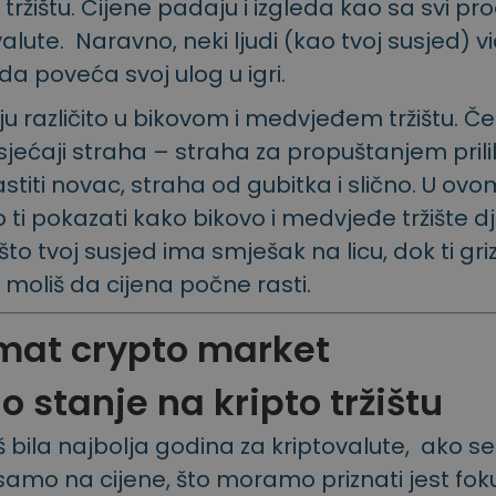
žištu. Cijene padaju i izgleda kao sa svi pr
alute. Naravno, neki ljudi (kao tvoj susjed) vi
da poveća svoj ulog u igri.
aju različito u bikovom i medvjeđem tržištu. Č
jećaji straha – straha za propuštanjem prili
astiti novac, straha od gubitka i slično. U ovo
ti pokazati kako bikovo i medvjeđe tržište dj
ašto tvoj susjed ima smješak na licu, dok ti gri
i moliš da cijena počne rasti.
o stanje na kripto tržištu
š bila najbolja godina za kriptovalute, ako se
amo na cijene, što moramo priznati jest fok