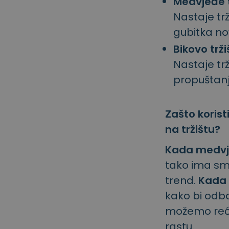
Medvjeđe t
Nastaje tr
gubitka no
Bikovo trž
Nastaje tr
propuštanj
Zašto koris
na tržištu?
Kada medvj
tako ima smi
trend.
Kada 
kako bi odba
možemo reći 
rastu.