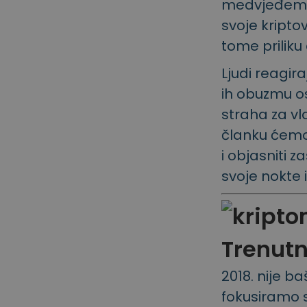
medvjeđem tr
svoje kriptov
tome priliku 
Ljudi reagir
ih obuzmu os
straha za vl
članku ćemo 
i objasniti z
svoje nokte 
Trenutn
nije ba
fokusiramo s