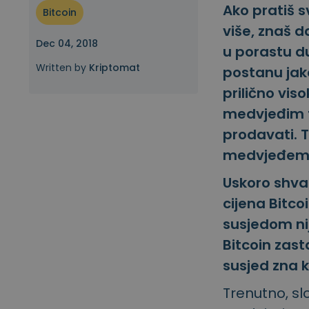
Ako pratiš s
Bitcoin
Istraživač ulaganja
više, znaš d
Pronađi svoju kripto strategiju
Dec 04, 2018
u porastu d
Written by
Kriptomat
postanu jako
prilično vi
medvjeđim tr
prodavati. 
medvjeđem t
Uskoro shva
cijena Bitco
susjedom nij
Bitcoin zast
susjed zna k
Trenutno, s