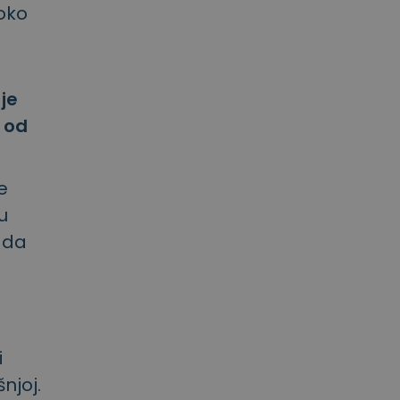
 oko
 je
e od
e
u
i da
i
njoj.