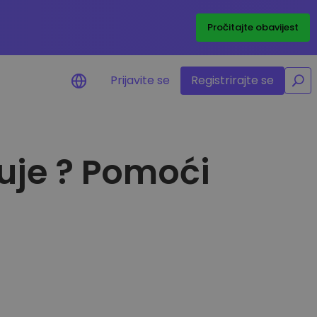
/
Pročitajte obavijest
Prijavite se
Registrirajte se
puje ? Pomoći
 o cijenama
anja cijena vaših
ena
redstva
e za ulaganje
rtfelja
i za optimalnu izvedbu