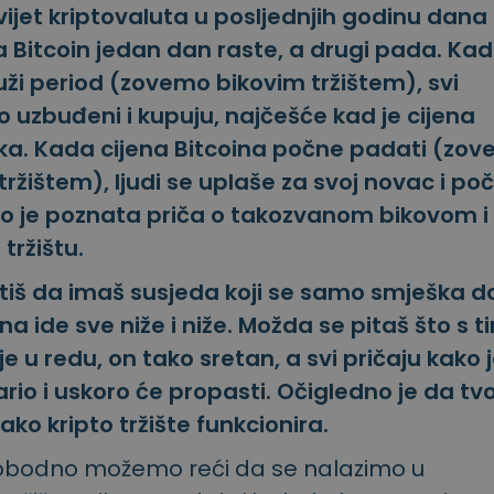
vijet kriptovaluta u posljednjih godinu dana i
a Bitcoin jedan dan raste, a drugi pada. Kad
uži period (zovemo bikovim tržištem), svi
 uzbuđeni i kupuju, najčešće kad je cijena
soka. Kada cijena Bitcoina počne padati (zo
žištem), ljudi se uplaše za svoj novac i po
To je poznata priča o takozvanom bikovom i
ržištu.
tiš da imaš susjeda koji se samo smješka d
ina ide sve niže i niže. Možda se pitaš što s t
e u redu, on tako sretan, a svi pričaju kako 
ario i uskoro će propasti. Očigledno je da tvo
ako kripto tržište funkcionira.
lobodno možemo reći da se nalazimo u