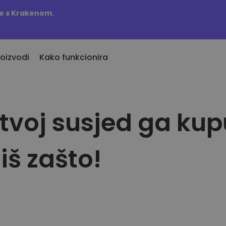
te s Krakenom.
roizvodi
Kako funkcionira
i tvoj susjed ga ku
Upozorenja
davno dodani
ute
KriptoEarn
Stalna ažurir
vi tokeni dodani na Kriptomat
Zaradite kripto nagrade
omiljenih tok
Trezor
 ste investirali 100 eura u…
Istražite s
iš zašto!
Uštedite kriptovalute za svoju
danas biste imali
Otkrijte prilik
budućnost
Ponavljajuća kupnja
Analitika po
Redovita planirana ulaganja (DCA)
Pametni uvid