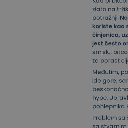
Kad bi bitcoi
zlato na trži
potražnji.
No
koriste kao
činjenica, 
jest često 
smislu, bitco
za porast ci
Međutim, pos
ide gore, sam
beskonačnos
hype. Upravl
pohlepnika 
Problem sa š
sa stvarnim