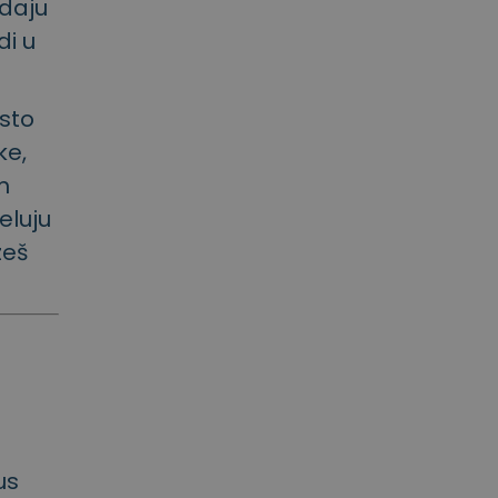
odaju
di u
esto
ke,
m
eluju
zeš
us