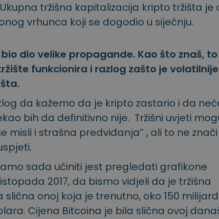
 Ukupna tržišna kapitalizacija kripto tržišta je
onog vrhunca koji se dogodio u siječnju.
o bio dio velike propagande. Kao što znaš, to
ržište funkcionira i razlog zašto je volatilnij
išta.
razlog da kažemo da je kripto zastario i da neć
ekao bih da definitivno nije. Tržišni uvjeti mog
oše misli i strašna predviđanja” , ali to ne znač
spjeti.
mo sada učiniti jest pregledati grafikone
istopada 2017, da bismo vidjeli da je tržišna
a slična onoj koja je trenutno, oko 150 milijard
lara. Cijena Bitcoina je bila slična ovoj današ