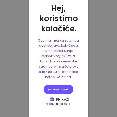
Hej,
koristimo
kolačiće.
Ova internetska stranica
upotrebljava kolačiće u
svrhe poboljšanja
korisničkog iskustva.
Uporabom internetske
stranice prihvaćate sve
kolačiće sukladno našoj
Politici kolačića.
PRIHVATI SVE
PRIKAŽI
PODROBNOSTI
NUŽNO POTREBNI
KOLAČIĆI