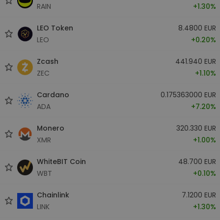
RAIN
+1.30%
LEO Token
8.4800 EUR
LEO
+0.20%
Zcash
441.940 EUR
ZEC
+1.10%
Cardano
0.175363000 EUR
ADA
+7.20%
Monero
320.330 EUR
XMR
+1.00%
WhiteBIT Coin
48.700 EUR
WBT
+0.10%
Chainlink
7.1200 EUR
LINK
+1.30%