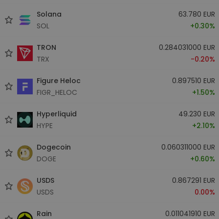
Solana
63.780 EUR
SOL
+0.30%
TRON
0.284031000 EUR
TRX
-0.20%
Figure Heloc
0.897510 EUR
FIGR_HELOC
+1.50%
Hyperliquid
49.230 EUR
HYPE
+2.10%
Dogecoin
0.060311000 EUR
DOGE
+0.60%
USDS
0.867291 EUR
USDS
0.00%
Rain
0.011041910 EUR