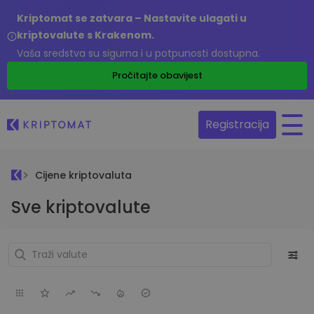
Kriptomat se zatvara – Nastavite ulagati u
kriptovalute s Krakenom.
Vaša sredstva su sigurna i u potpunosti dostupna.
Pročitajte obavijest
Registracija
Cijene kriptovaluta
Sve kriptovalute