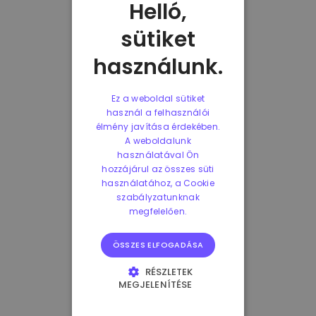
Helló,
sütiket
használunk.
Ez a weboldal sütiket
használ a felhasználói
élmény javítása érdekében.
A weboldalunk
használatával Ön
hozzájárul az összes süti
használatához, a Cookie
szabályzatunknak
megfelelően.
ÖSSZES ELFOGADÁSA
RÉSZLETEK
MEGJELENÍTÉSE
ELENGEDHETETLENÜL