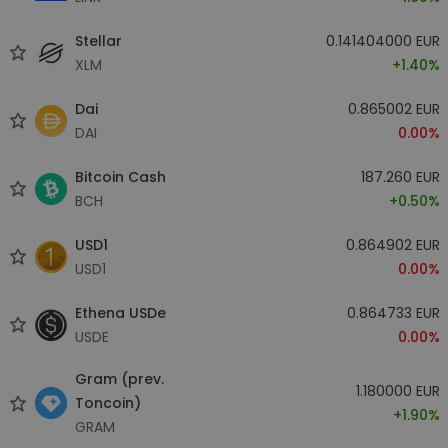
Stellar
0.141404000 EUR
XLM
+1.40%
Dai
0.865002 EUR
DAI
0.00%
Bitcoin Cash
187.260 EUR
BCH
+0.50%
USD1
0.864902 EUR
USD1
0.00%
Ethena USDe
0.864733 EUR
USDE
0.00%
Gram (prev.
1.180000 EUR
Toncoin)
+1.90%
GRAM