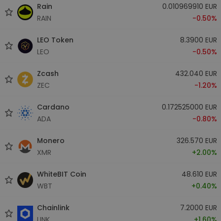
Rain
0.010969910 EUR
RAIN
-0.50%
LEO Token
8.3900 EUR
LEO
-0.50%
Zcash
432.040 EUR
ZEC
-1.20%
Cardano
0.172525000 EUR
ADA
-0.80%
Monero
326.570 EUR
XMR
+2.00%
WhiteBIT Coin
48.610 EUR
WBT
+0.40%
Chainlink
7.2000 EUR
LINK
+1.60%