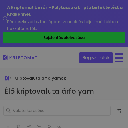
A Kriptomat bezár – Folytassa a kripto befektetést a
Krakennel.
Pénzeszközei biztonságban vannak és teljes mértékben
hozzáférhetők.
Bejelentés elolvasása
Regisztrálok
Kriptovaluta árfolyamok
Élő kriptovaluta árfolyam