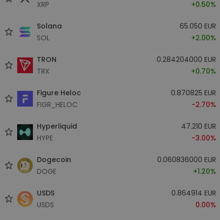
XRP
+0.50%
Solana
65.050 EUR
SOL
+2.00%
TRON
0.284204000 EUR
TRX
+0.70%
Figure Heloc
0.870825 EUR
FIGR_HELOC
-2.70%
Hyperliquid
47.210 EUR
HYPE
-3.00%
Dogecoin
0.060836000 EUR
DOGE
+1.20%
USDS
0.864914 EUR
USDS
0.00%