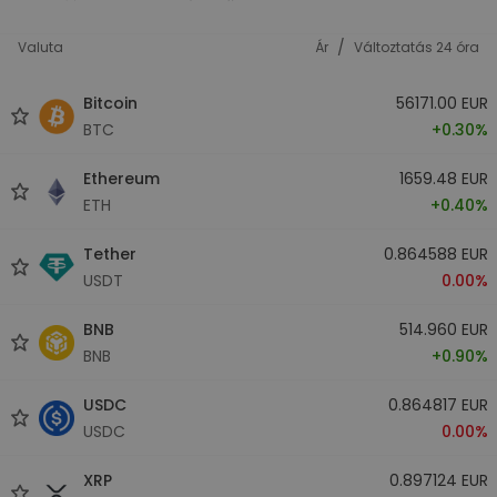
/
Valuta
Ár
Változtatás 24 óra
Bitcoin
56171.00 EUR
BTC
+0.30%
Ethereum
1659.48 EUR
ETH
+0.40%
Tether
0.864588 EUR
USDT
0.00%
BNB
514.960 EUR
BNB
+0.90%
USDC
0.864817 EUR
USDC
0.00%
XRP
0.897124 EUR