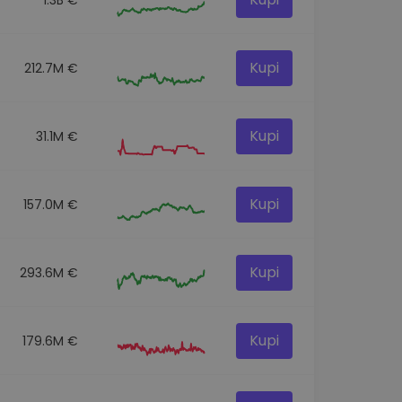
Kupi
212.7M €
Kupi
31.1M €
Kupi
157.0M €
Kupi
293.6M €
Kupi
179.6M €