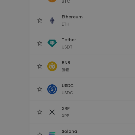
BTC
Istraživač ulaganja
Pronađi svoju kripto strategiju
Ethereum
ETH
Tether
USDT
BNB
BNB
USDC
USDC
XRP
XRP
Solana