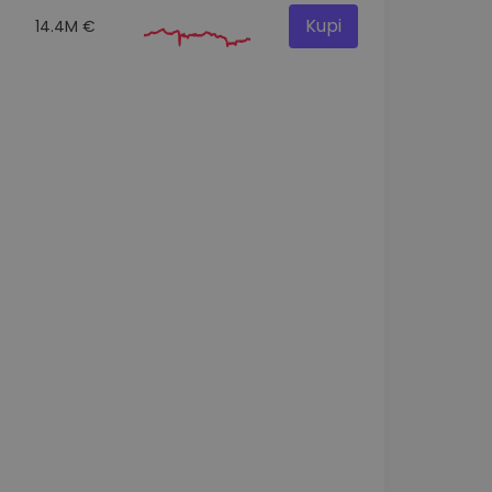
Kupi
14.4M €