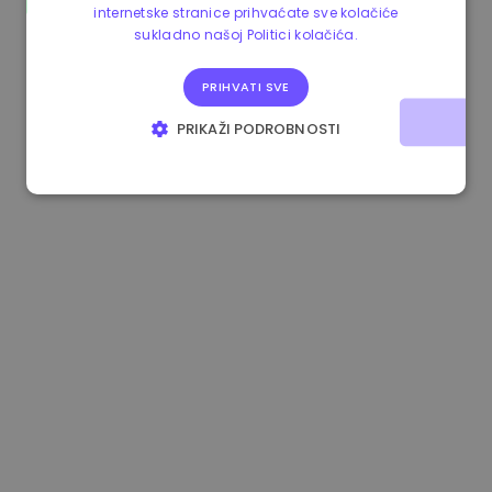
internetske stranice prihvaćate sve kolačiće
1.180000 €
+1.50%
3.2B €
sukladno našoj Politici kolačića.
PRIHVATI SVE
PRIKAŽI PODROBNOSTI
NUŽNO POTREBNI KOLAČIĆI
IZVEDBA
CILJANOST
FUNKCIONALNOST