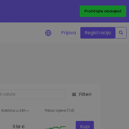
Pročitajte obavijest
Prijava
Registracija
cijenama
 cijena vaših
tva
 ulaganje
Filteri
elja
 optimalnu
Količina u 24h
Prikaz cijene (7d)
Kupi
11.5B €