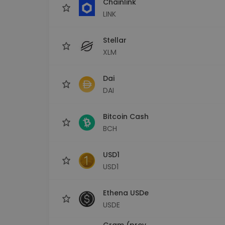
Chainlink
LINK
Stellar
XLM
Dai
DAI
Bitcoin Cash
BCH
USD1
USD1
Ethena USDe
USDE
Gram (prev.